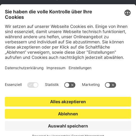
– direkt ab Versandlager. Ergänzt wird das Sortiment durch
hochwertige Gartenzäune und Zaunsysteme für die sichere
und stilvolle Einfriedung von privaten, gewerblichen und
öffentlichen Grundstücken. Darüber hinaus finden Sie bei uns
Produkte der Betriebsausstattung, wie Absperrtechnik,
Transportgeräte, Verkehrssicherung sowie Bau- und
Eventsicherung.
Cookie-Einstellungen
Über uns
Kontakt
Versand und Zahlungsbedingungen
Widerrufsrecht
Datenschutz
AGB für Verbraucher
Impressum
*Alle Preise in Euro verstehen sich zzgl.
Versandkosten
. Angebote
freibleibend. Solange der Vorrat reicht.
© 2026 schutzzaun24.de