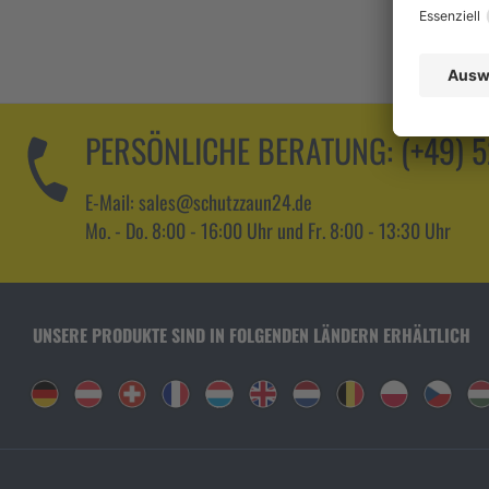
PERSÖNLICHE BERATUNG:
(+49) 
E-Mail: sales@schutzzaun24.de
Mo. - Do. 8:00 - 16:00 Uhr und Fr. 8:00 - 13:30 Uhr
UNSERE PRODUKTE SIND IN FOLGENDEN LÄNDERN ERHÄLTLICH