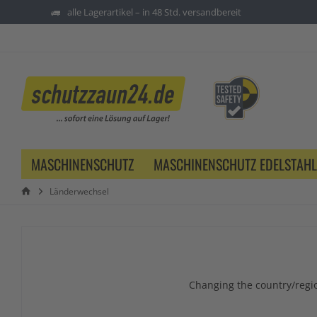
alle Lagerartikel – in 48 Std. versandbereit
MASCHINENSCHUTZ
MASCHINENSCHUTZ EDELSTAHL
Länderwechsel
Changing the country/regio