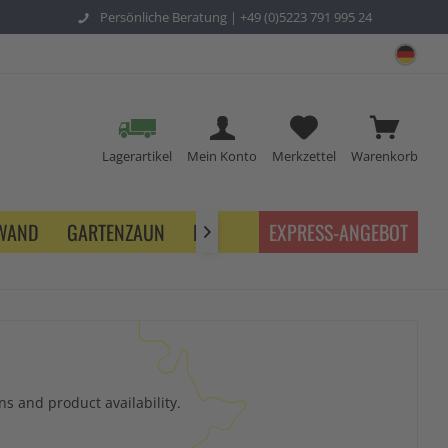
Persönliche Beratung |
+49 (0)5223 791 995 24
sch
Lagerartikel
Mein Konto
Merkzettel
Warenkorb
NWAND
GARTENZAUN
BETRIEB
EXPRESS-ANGEBOT

s and product availability.