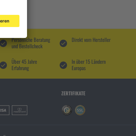
Persönliche Beratung
Direkt vom Hersteller
und Bestellcheck
Über 45 Jahre
In über 15 Ländern
Erfahrung
Europas
ZERTIFIKATE