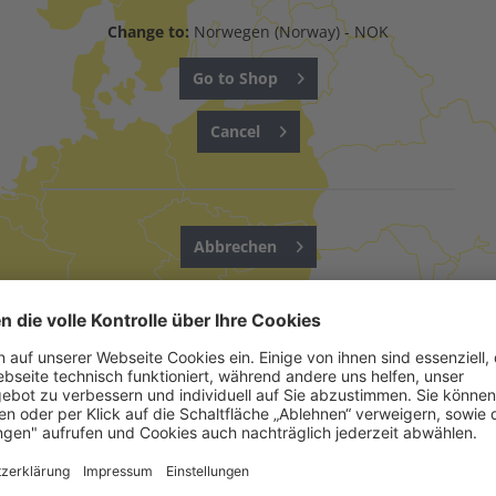
Change to:
Norwegen (Norway) - NOK
Go to Shop
Cancel
Abbrechen
UNSERE PRODUKTE SIND IN FOLGENDEN LÄNDERN ERHÄLTLICH.