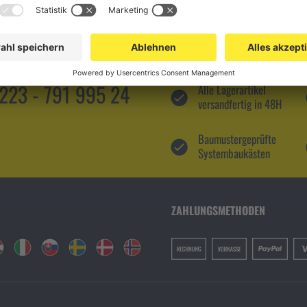
5223 - 791 995 24
Alle Lagerartikel
versandfertig in 48H
Baumustergeprüfte
Systembaukästen
ZAHLUNGSMETHODEN