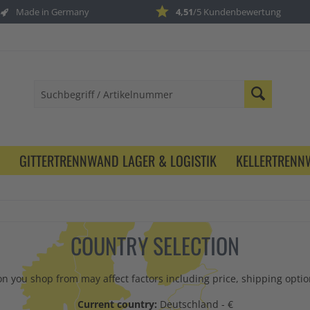
Made in Germany
4,51
/5 Kundenbewertung
GITTERTRENNWAND LAGER & LOGISTIK
KELLERTREN
COUNTRY SELECTION
n you shop from may affect factors including price, shipping option
Current country:
Deutschland - €