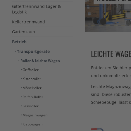
Gittertrennwand Lager &
Logistik
Kellertrennwand
Gartenzaun
Betrieb
LEICHTE WAG
Transportgeräte
Roller & leichte Wagen
Entdecken Sie hier 
Griffroller
und unkomplizierten
Kistenroller
Leichte Magazinwag
Möbelroller
sind. Diese robuste
Reifen-Roller
Schiebebügel lässt s
Fassroller
Magazinwagen
Klappwagen