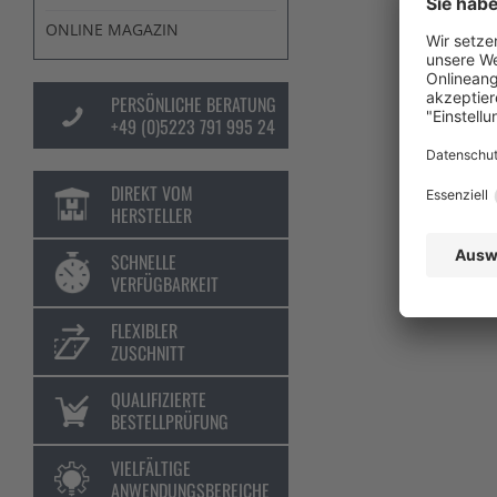
ONLINE MAGAZIN
PERSÖNLICHE BERATUNG
+49 (0)5223 791 995 24
DIREKT VOM
HERSTELLER
SCHNELLE
VERFÜGBARKEIT
FLEXIBLER
ZUSCHNITT
QUALIFIZIERTE
BESTELLPRÜFUNG
VIELFÄLTIGE
ANWENDUNGSBEREICHE