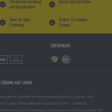
Persönliche Beratung
Direkt vom Hersteller
und Bestellcheck
Über 45 Jahre
In über 15 Ländern
Erfahrung
Europas
ZERTIFIKATE
 LÖSUNG AUF LAGER
 eine große Auswahl an Maschinenschutzzaun, Schutz- und
en für Lager, Wohngebäude und Data Center – direkt ab
s Sortiment durch hochwertige Gartenzäune und Zaunsysteme für