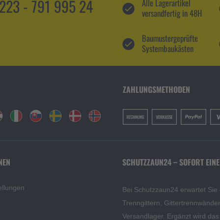
5223 - 791 995 24
Alle Lagerartikel
versandfertig in 48H
Baumustergeprüfte
Systembaukästen
ZAHLUNGSMETHODEN
NEN
SCHUTZZAUN24 – SOFORT EINE
ellungen
Bei Schutzzaun24 erwartet Sie
Trenngittern, Gittertrennwänd
Versandlager. Ergänzt wird da