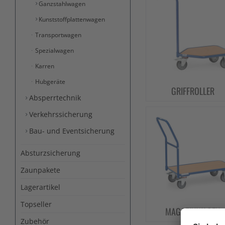
Ganzstahlwagen
Kunststoffplattenwagen
Transportwagen
Spezialwagen
Karren
Hubgeräte
GRIFFROLLER
Absperrtechnik
Verkehrssicherung
Bau- und Eventsicherung
Absturzsicherung
Zaunpakete
Lagerartikel
Topseller
MAGAZINWAGEN
Zubehör