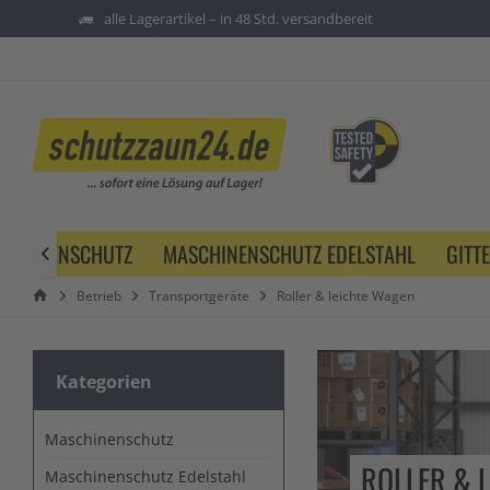
alle Lagerartikel – in 48 Std. versandbereit
SCHINENSCHUTZ
MASCHINENSCHUTZ EDELSTAHL
GITT

Betrieb
Transportgeräte
Roller & leichte Wagen
Kategorien
Maschinenschutz
ROLLER & 
Maschinenschutz Edelstahl