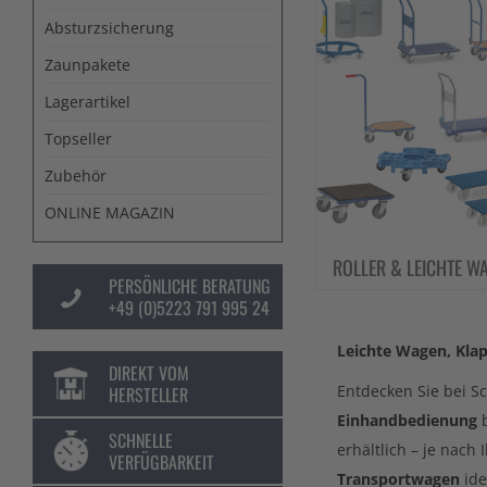
Absturzsicherung
Zaunpakete
Lagerartikel
Topseller
Zubehör
ONLINE MAGAZIN
ROLLER & LEICHTE WAGE
PERSÖNLICHE BERATUNG
+49 (0)5223 791 995 24
Leichte Wag
en, Kla
DIREKT VOM
Entdecken Sie bei S
HERSTELLER
Einhandbedienung
b
SCHNELLE
erhältlich – je nach
VERFÜGBARKEIT
Transportwagen
ide