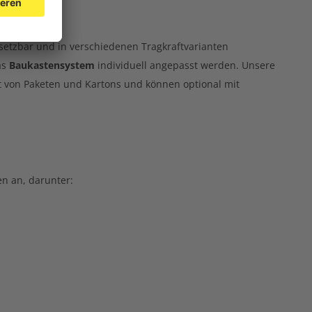
ieb
nsetzbar und in verschiedenen Tragkraftvarianten
as
Baukastensystem
individuell angepasst werden. Unsere
t von Paketen und Kartons und können optional mit
n an, darunter: