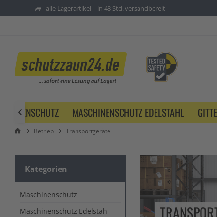
alle Lagerartikel – in 48 Std. versandbereit
SCHINENSCHUTZ
MASCHINENSCHUTZ EDELSTAHL
GITT

Betrieb
Transportgeräte
Kategorien
Maschinenschutz
TRANSPOR
Maschinenschutz Edelstahl