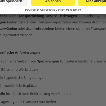
wagen und Paketwagen – Effiziente Lösungen für Lager und Betr
bank
oder
Transportlösung
, unsere
Tischwagen
sind vielseitig ei
agen
bieten zusätzliche Transportkapazitäten und können durch d
tterwänden
oder
Stahlrohrstreben
bieten einen sicheren Transpor
ausgestattet werden.
pezifische Anforderungen
 auch eine Vielzahl von
Spezialwagen
für unterschiedliche Branche
 Büros und Werkstätten
ür hygienische Umgebungen
ür mobile Arbeitsplätze
elle
für die sichere Beförderung von Paletten
Lagerung und Transport von Reifen