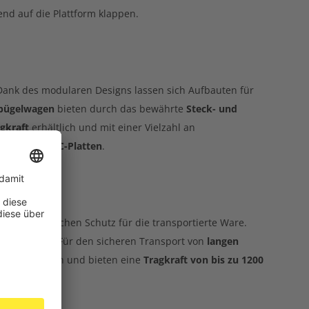
end auf die Plattform klappen.
 Dank des modularen Designs lassen sich Aufbauten für
bügelwagen
bieten durch das bewährte
Steck- und
gkraft
erhältlich und mit einer Vielzahl an
und
Hart-PVC-Platten
.
gen Gütern
ände zusätzlichen Schutz für die transportierte Ware.
 Bewegungen. Für den sicheren Transport von
langen
xibel anpassen und bieten eine
Tragkraft von bis zu 1200