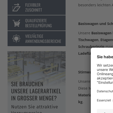
FLEXIBLER
besonders leichten
ZUSCHNITT
QUALIFIZIERTE
Basiswagen und Sch
BESTELLPRÜFUNG
Unsere
Basiswagen
VIELFÄLTIGE
Tischwagen
,
Etage
ANWENDUNGSBEREICHE
Schraubprinzip
maxim
Ladeflächenmateria
Stirnwandwagen, Dr
Unsere
Stirnwandw
Diese Modelle verh
Materialien
sind un
kg
.