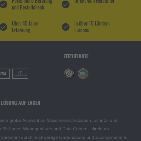
Persönliche Beratung
Direkt vom Hersteller
und Bestellcheck
Über 45 Jahre
In über 15 Ländern
Erfahrung
Europas
ZERTIFIKATE
 LÖSUNG AUF LAGER
 eine große Auswahl an Maschinenschutzzaun, Schutz- und
en für Lager, Wohngebäude und Data Center – direkt ab
s Sortiment durch hochwertige Gartenzäune und Zaunsysteme für