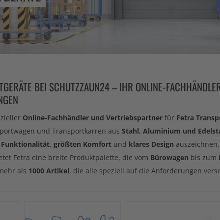
TGERÄTE BEI SCHUTZZAUN24 – IHR ONLINE-FACHHÄNDLE
NGEN
izieller
Online-Fachhändler und Vertriebspartner
für
Fetra Transp
nsportwagen und Transportkarren aus
Stahl, Aluminium und Edelst
 Funktionalität
,
größten Komfort
und
klares Design
auszeichnen.
etet Fetra eine breite Produktpalette, die vom
Bürowagen
bis zum
mehr als
1000 Artikel
, die alle speziell auf die Anforderungen v