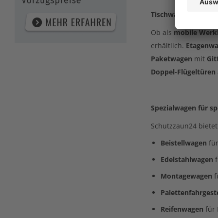
Tischwagen, Etage
n
Ob als
mobile Werk
erhältlich.
Etagenw
Paketwagen
mit
Gi
Doppel-Flügeltüren
Spezialwagen für s
Schutzzaun24 bietet
Beistellwagen
für
Edelstahlwagen
f
Montagewagen
f
Palettenfahrgest
Reifenwagen
für 