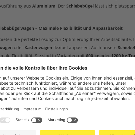
 Ausführung aus
Aluminium
. Der
Schiebebügel
lässt sich platzspar
iebebügelwagen – Maximale Flexibilität und Anpassbarkeit
bieten die perfekte Lösung zur Optimierung Ihrer Arbeitsabläufe.
nwagen
oder
Kastenwagen
flexibel anpassen. Auch unsere
Schiebe
ale Flexibilität. Sie sind in Varianten mit
600 kg
oder
1200 kg Tra
lien
verfügbar, darunter
Holzwerkstoffplatten
,
Siebdruckplatten
eiwandwagen und Rungenwagen – Sicherer Transport von sperri
agen
und
Dreiwandwagen
bieten durch stabile Stirn- und Seitenw
indern das
Herausfallen
des Transportguts, selbst bei plötzlichen
sere
Rungenwagen
die ideale Lösung. Diese Wagen lassen sich fle