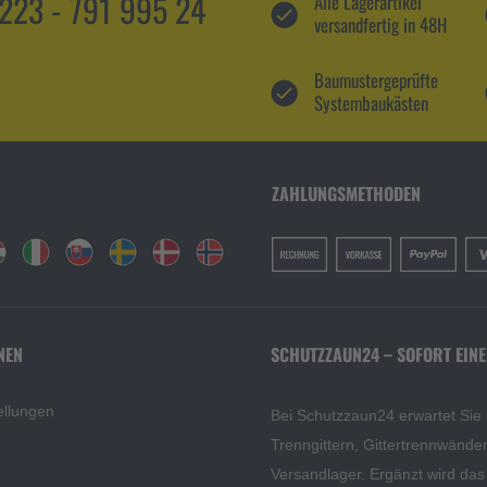
5223 - 791 995 24
Alle Lagerartikel
versandfertig in 48H
Baumustergeprüfte
Systembaukästen
ZAHLUNGSMETHODEN
NEN
SCHUTZZAUN24 – SOFORT EINE
ellungen
Bei Schutzzaun24 erwartet Sie
Trenngittern, Gittertrennwänd
Versandlager. Ergänzt wird da