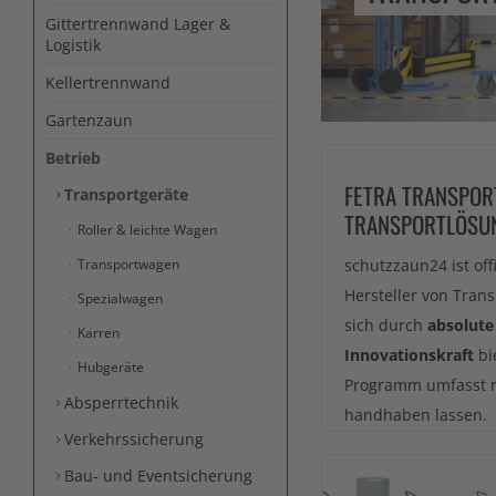
Gittertrennwand Lager &
Logistik
Kellertrennwand
Gartenzaun
Betrieb
FETRA TRANSPOR
Transportgeräte
TRANSPORTLÖSU
Roller & leichte Wagen
schutzzaun24 ist off
Transportwagen
Hersteller von Tra
Spezialwagen
sich durch
absolute
Karren
Innovationskraft
bi
Hubgeräte
Programm umfasst 
Absperrtechnik
handhaben lassen.
Verkehrssicherung
Bau- und Eventsicherung