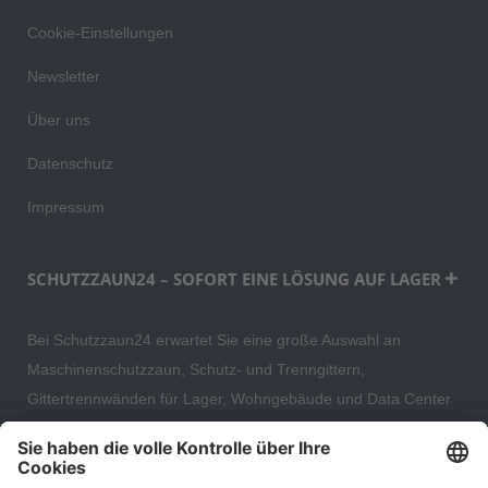
Cookie-Einstellungen
Newsletter
Über uns
Datenschutz
Impressum
SCHUTZZAUN24 – SOFORT EINE LÖSUNG AUF LAGER
Bei Schutzzaun24 erwartet Sie eine große Auswahl an
Maschinenschutzzaun, Schutz- und Trenngittern,
Gittertrennwänden für Lager, Wohngebäude und Data Center
– direkt ab Versandlager. Ergänzt wird das Sortiment durch
hochwertige Gartenzäune und Zaunsysteme für die sichere
und stilvolle Einfriedung von privaten, gewerblichen und