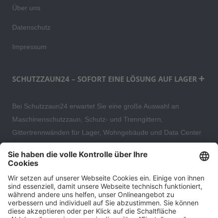
Über uns
Datenschutz
Impressum
SCHUTZZAUN24 – SOFORT EINE LÖSUNG AUF LAGER
Bei Schutzzaun24 erwartet Sie eine große Auswahl an
Maschinenschutzzaun, Schutz- und Trenngittern,
Gittertrennwänden für Lager, Wohngebäude und Data Center
– direkt ab Versandlager. Ergänzt wird das Sortiment durch
hochwertige Gartenzäune und Zaunsysteme für die sichere
und stilvolle Einfriedung von privaten, gewerblichen und
öffentlichen Grundstücken. Darüber hinaus finden Sie bei uns
Produkte der Betriebsausstattung, wie Absperrtechnik,
Transportgeräte, Verkehrssicherung sowie Bau- und