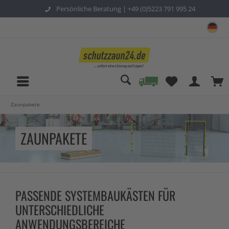
Persönliche Beratung |
+49 (0)5223 791 995 24
sc
Zaunpakete
ZAUNPAKETE
PASSENDE SYSTEMBAUKÄSTEN FÜR
UNTERSCHIEDLICHE
ANWENDUNGSBEREICHE