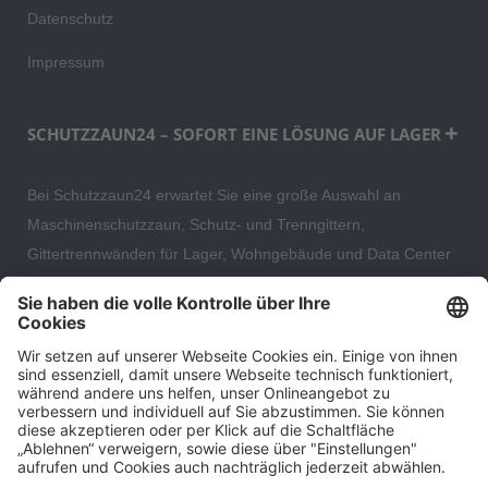
Datenschutz
Impressum
SCHUTZZAUN24 – SOFORT EINE LÖSUNG AUF LAGER
Bei Schutzzaun24 erwartet Sie eine große Auswahl an
Maschinenschutzzaun, Schutz- und Trenngittern,
Gittertrennwänden für Lager, Wohngebäude und Data Center
– direkt ab Versandlager. Ergänzt wird das Sortiment durch
hochwertige Gartenzäune und Zaunsysteme für die sichere
und stilvolle Einfriedung von privaten, gewerblichen und
öffentlichen Grundstücken. Darüber hinaus finden Sie bei uns
Produkte der Betriebsausstattung, wie Absperrtechnik,
Transportgeräte, Verkehrssicherung sowie Bau- und
Eventsicherung.