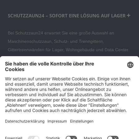
SCHUTZZAUN24 – SOFORT EINE LÖSUNG AUF LAGER
Bei Schutzzaun24 erwartet Sie eine große Auswahl an
Maschinenschutzzaun, Schutz- und Trenngittern,
Gittertrennwänden für Lager, Wohngebäude und Data Center
– direkt ab Versandlager. Ergänzt wird das Sortiment durch
hochwertige Gartenzäune und Zaunsysteme für die sichere
und stilvolle Einfriedung von privaten, gewerblichen und
öffentlichen Grundstücken. Darüber hinaus finden Sie bei uns
Produkte der Betriebsausstattung, wie Absperrtechnik,
Transportgeräte, Verkehrssicherung sowie Bau- und
Eventsicherung.
Cookie-Einstellungen
Über uns
Kontakt
Versand und Zahlungsbedingungen
Widerrufsrecht
Datenschutz
AGB für Verbraucher
Impressum