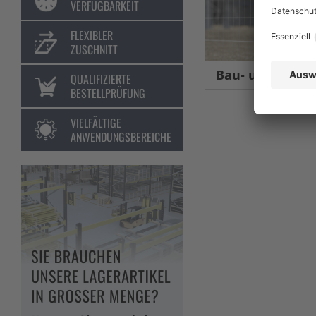
VERFÜGBARKEIT
FLEXIBLER
ZUSCHNITT
Bau- und Eventsic
QUALIFIZIERTE
BESTELLPRÜFUNG
VIELFÄLTIGE
ANWENDUNGSBEREICHE