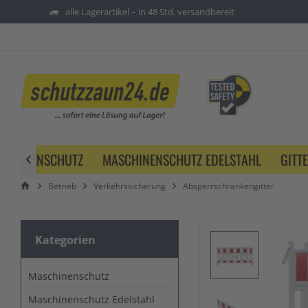
alle Lagerartikel – in 48 Std. versandbereit
SCHINENSCHUTZ
MASCHINENSCHUTZ EDELSTAHL
GITT

Betrieb
Verkehrssicherung
Absperrschrankengitter
Kategorien
Maschinenschutz
Maschinenschutz Edelstahl