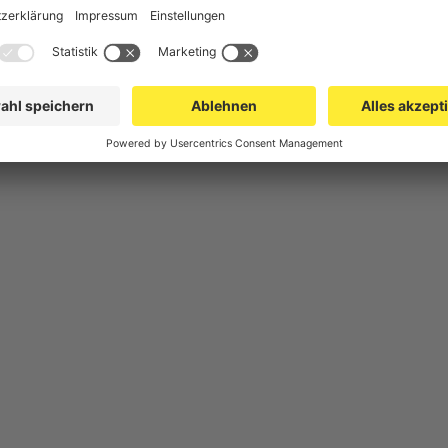
herung
Gittertrennwand Lager & Logistik
Spe