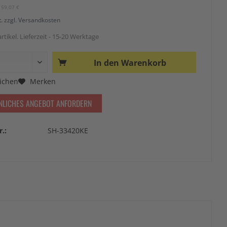
159,07 €
t.
zzgl. Versandkosten
rtikel. Lieferzeit - 15-20 Werktage
In den
Warenkorb
ichen
Merken
NLICHES ANGEBOT ANFORDERN
r.:
SH-33420KE