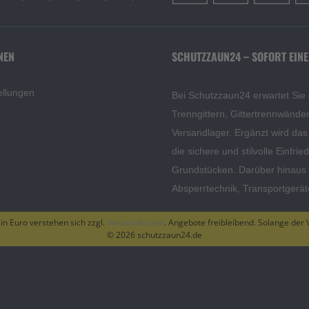
NEN
SCHUTZZAUN24 – SOFORT EINE
ellungen
Bei Schutzzaun24 erwartet Sie
Trenngittern, Gittertrennwänd
Versandlager. Ergänzt wird da
die sichere und stilvolle Einfri
Grundstücken. Darüber hinaus f
Absperrtechnik, Transportgerä
 in Euro verstehen sich zzgl.
Versandkosten
. Angebote freibleibend. Solange der V
© 2026 schutzzaun24.de