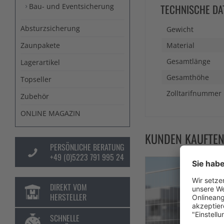
Bau- und Eventsicherung
TECHNISCHE DA
Absturzsicherung
Gewicht
Zaunpakete
Material
Gesamtlänge
Lagerartikel
Gesamthöhe
Topseller
Zolltarifnummer
Zubehör
ONLINE MAGAZIN
KUNDEN KAUFTE
PERSÖNLICHE BERATUNG
+49 (0)5223 791 995 24
DIREKT VOM
HERSTELLER
SCHNELLE