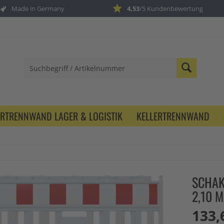
Made in Germany
4,53
/5 Kundenbewertung
ERTRENNWAND LAGER & LOGISTIK
KELLERTRENNWAND
SCHAK
2,10 M
133,