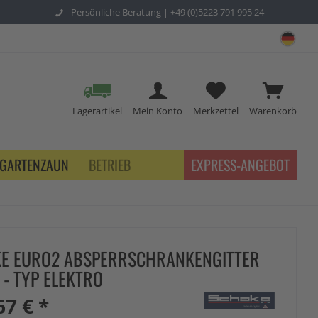
Persönliche Beratung |
+49 (0)5223 791 995 24
sch
Lagerartikel
Mein Konto
Merkzettel
Warenkorb
GARTENZAUN
BETRIEB
EXPRESS-ANGEBOT
E EURO2 ABSPERRSCHRANKENGITTER
 - TYP ELEKTRO
67 € *