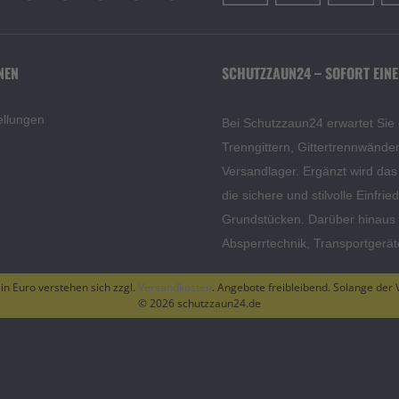
NEN
SCHUTZZAUN24 – SOFORT EINE
ellungen
Bei Schutzzaun24 erwartet Sie
Trenngittern, Gittertrennwänd
Versandlager. Ergänzt wird da
die sichere und stilvolle Einfri
Grundstücken. Darüber hinaus f
Absperrtechnik, Transportgerä
 in Euro verstehen sich zzgl.
Versandkosten
. Angebote freibleibend. Solange der V
© 2026 schutzzaun24.de