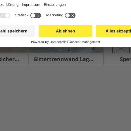
herung
Gittertrennwand Lager & Logistik
Spe