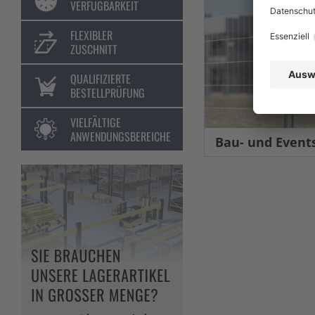
VERFÜGBARKEIT
FLEXIBLER
ZUSCHNITT
QUALIFIZIERTE
BESTELLPRÜFUNG
VIELFÄLTIGE
ANWENDUNGSBEREICHE
Bau- und Eventsic