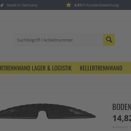
Made in Germany
4,51
/5 Kundenbewertung
ERTRENNWAND LAGER & LOGISTIK
KELLERTRENNWAND
BODEN
14,8
Bruttopreis: 