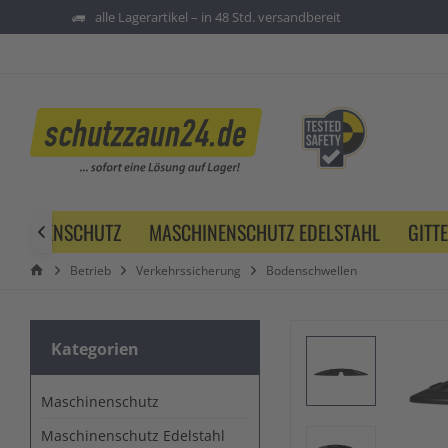
alle Lagerartikel – in 48 Std. versandbereit
SCHINENSCHUTZ
MASCHINENSCHUTZ EDELSTAHL
GITT

Betrieb
Verkehrssicherung
Bodenschwellen
Kategorien
Maschinenschutz
Maschinenschutz Edelstahl