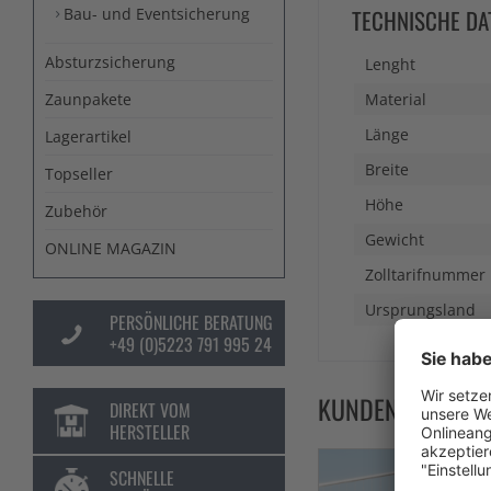
Bau- und Eventsicherung
TECHNISCHE DA
Absturzsicherung
Lenght
Zaunpakete
Material
Länge
Lagerartikel
Breite
Topseller
Höhe
Zubehör
Gewicht
ONLINE MAGAZIN
Zolltarifnummer
Ursprungsland
PERSÖNLICHE BERATUNG
+49 (0)5223 791 995 24
KUNDEN KAUFTE
DIREKT VOM
HERSTELLER
SCHNELLE