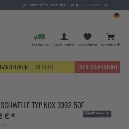
Persönliche Beratung |
+49 (0)5223 791 995 24
sch
Lagerartikel
Mein Konto
Merkzettel
Warenkorb
GARTENZAUN
BETRIEB
EXPRESS-ANGEBOT
SCHWELLE TYP NOX 3392-50E
2 € *
17,64 €