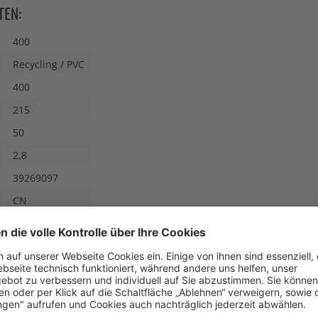
TEN:
400
Recycling / PVC
400
215
50
2,8
39269097
CN
N AUCH