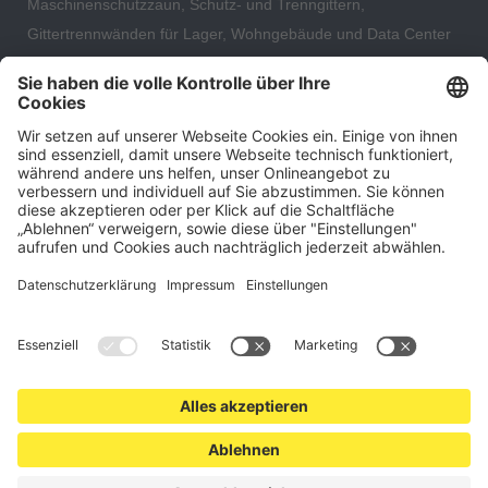
Maschinenschutzzaun, Schutz- und Trenngittern,
Gittertrennwänden für Lager, Wohngebäude und Data Center
– direkt ab Versandlager. Ergänzt wird das Sortiment durch
hochwertige Gartenzäune und Zaunsysteme für die sichere
und stilvolle Einfriedung von privaten, gewerblichen und
öffentlichen Grundstücken. Darüber hinaus finden Sie bei uns
Produkte der Betriebsausstattung, wie Absperrtechnik,
Transportgeräte, Verkehrssicherung sowie Bau- und
Eventsicherung.
Cookie-Einstellungen
Über uns
Kontakt
Versand und Zahlungsbedingungen
Widerrufsrecht
Datenschutz
AGB für Verbraucher
Impressum
*Alle Preise in Euro verstehen sich zzgl.
Versandkosten
. Angebote
freibleibend. Solange der Vorrat reicht.
© 2026 schutzzaun24.de