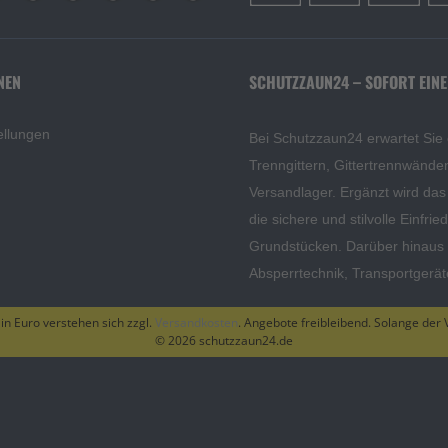
NEN
SCHUTZZAUN24 – SOFORT EINE
ellungen
Bei Schutzzaun24 erwartet Sie
Trenngittern, Gittertrennwänd
Versandlager. Ergänzt wird da
die sichere und stilvolle Einfri
Grundstücken. Darüber hinaus f
Absperrtechnik, Transportgerä
 in Euro verstehen sich zzgl.
Versandkosten
. Angebote freibleibend. Solange der V
© 2026 schutzzaun24.de