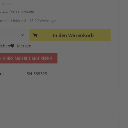
334,06 €
t.
zzgl. Versandkosten
rtikel. Lieferzeit - 15-20 Werktage
In den
Warenkorb
ichen
Merken
NLICHES ANGEBOT ANFORDERN
r.:
SH-339323