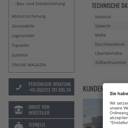
Bau- und Eventsicherung
TECHNISCHE DA
Absturzsicherung
Material
Zaunpakete
Gewicht
Maße
Lagerartikel
Durchlasskanal
Topseller
Überfahrhöhe
Zubehör
Zolltarifnummer
ONLINE MAGAZIN
PERSÖNLICHE BERATUNG
KUNDEN KAUFTE
+49 (0)5223 791 995 24
DIREKT VOM
HERSTELLER
SCHNELLE