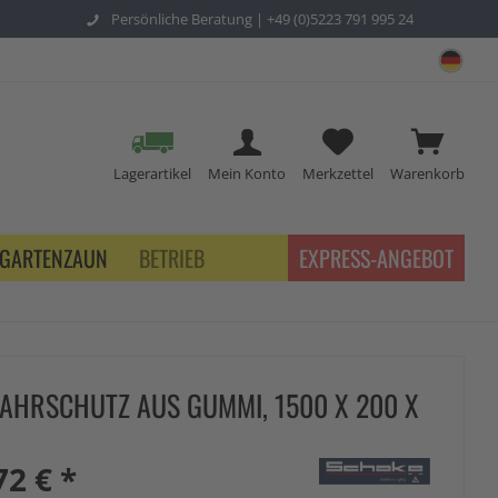
Persönliche Beratung |
+49 (0)5223 791 995 24
sch
Lagerartikel
Mein Konto
Merkzettel
Warenkorb
GARTENZAUN
BETRIEB
EXPRESS-ANGEBOT
AHRSCHUTZ AUS GUMMI, 1500 X 200 X
72 € *