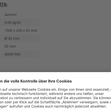
TEN:
Gummi
9,00 kg/St
1500 x 200 x 55 mm
Ø 42 mm
55 mm
40081900
N AUCH