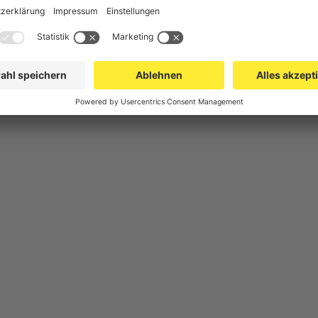
herung
Gittertrennwand Lager & Logistik
Spe