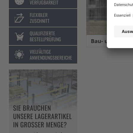
VERFÜGBARKEIT
FLEXIBLER
ZUSCHNITT
QUALIFIZIERTE
BESTELLPRÜFUNG
Bau- und Eventsic
VIELFÄLTIGE
ANWENDUNGSBEREICHE