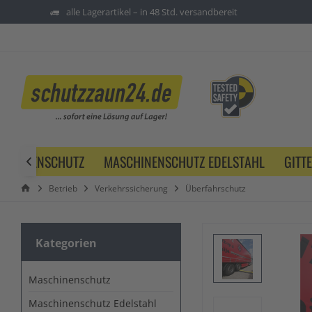
alle Lagerartikel – in 48 Std. versandbereit
SCHINENSCHUTZ
MASCHINENSCHUTZ EDELSTAHL
GITT

Betrieb
Verkehrssicherung
Überfahrschutz
Kategorien
Maschinenschutz
Maschinenschutz Edelstahl