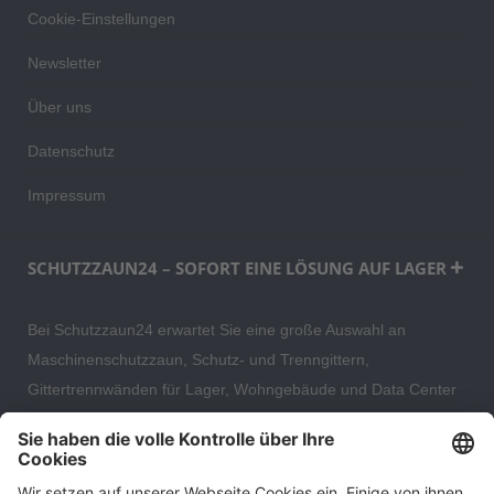
Cookie-Einstellungen
Newsletter
Über uns
Datenschutz
Impressum
SCHUTZZAUN24 – SOFORT EINE LÖSUNG AUF LAGER
Bei Schutzzaun24 erwartet Sie eine große Auswahl an
Maschinenschutzzaun, Schutz- und Trenngittern,
Gittertrennwänden für Lager, Wohngebäude und Data Center
– direkt ab Versandlager. Ergänzt wird das Sortiment durch
hochwertige Gartenzäune und Zaunsysteme für die sichere
und stilvolle Einfriedung von privaten, gewerblichen und