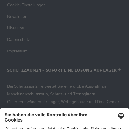
Cookie-Einstellungen
Newsletter
Über uns
Datenschutz
Impressum
SCHUTZZAUN24 – SOFORT EINE LÖSUNG AUF LAGER
Bei Schutzzaun24 erwartet Sie eine große Auswahl an
Maschinenschutzzaun, Schutz- und Trenngittern,
Gittertrennwänden für Lager, Wohngebäude und Data Center
– direkt ab Versandlager. Ergänzt wird das Sortiment durch
hochwertige Gartenzäune und Zaunsysteme für die sichere
und stilvolle Einfriedung von privaten, gewerblichen und