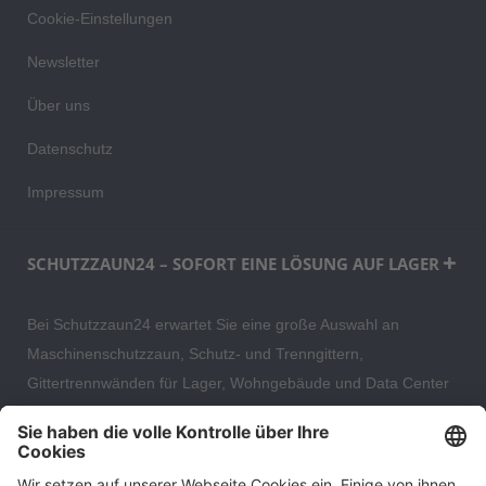
Cookie-Einstellungen
Newsletter
Über uns
Datenschutz
Impressum
SCHUTZZAUN24 – SOFORT EINE LÖSUNG AUF LAGER
Bei Schutzzaun24 erwartet Sie eine große Auswahl an
Maschinenschutzzaun, Schutz- und Trenngittern,
Gittertrennwänden für Lager, Wohngebäude und Data Center
– direkt ab Versandlager. Ergänzt wird das Sortiment durch
hochwertige Gartenzäune und Zaunsysteme für die sichere
und stilvolle Einfriedung von privaten, gewerblichen und