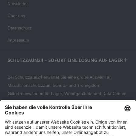
Newsletter
Über uns
Datenschutz
Impressum
SCHUTZZAUN24 – SOFORT EINE LÖSUNG AUF LAGER
Bei Schutzzaun24 erwartet Sie eine große Auswahl an
Maschinenschutzzaun, Schutz- und Trenngittern,
Gittertrennwänden für Lager, Wohngebäude und Data Center
– direkt ab Versandlager. Ergänzt wird das Sortiment durch
hochwertige Gartenzäune und Zaunsysteme für die sichere
und stilvolle Einfriedung von privaten, gewerblichen und
öffentlichen Grundstücken. Darüber hinaus finden Sie bei uns
Produkte der Betriebsausstattung, wie Absperrtechnik,