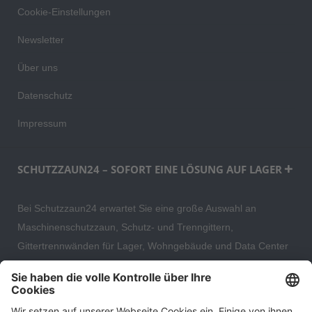
Cookie-Einstellungen
Newsletter
Über uns
Datenschutz
Impressum
SCHUTZZAUN24 – SOFORT EINE LÖSUNG AUF LAGER
Bei Schutzzaun24 erwartet Sie eine große Auswahl an
Maschinenschutzzaun, Schutz- und Trenngittern,
Gittertrennwänden für Lager, Wohngebäude und Data Center
– direkt ab Versandlager. Ergänzt wird das Sortiment durch
hochwertige Gartenzäune und Zaunsysteme für die sichere
und stilvolle Einfriedung von privaten, gewerblichen und