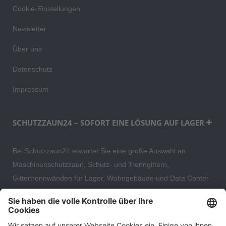
Cookie-Einstellungen
Newsletter
Über uns
Datenschutz
Impressum
SCHUTZZAUN24 – SOFORT EINE LÖSUNG AUF LAGER
Bei Schutzzaun24 erwartet Sie eine große Auswahl an
Maschinenschutzzaun, Schutz- und Trenngittern,
Gittertrennwänden für Lager, Wohngebäude und Data Center
– direkt ab Versandlager. Ergänzt wird das Sortiment durch
hochwertige Gartenzäune und Zaunsysteme für die sichere
und stilvolle Einfriedung von privaten, gewerblichen und