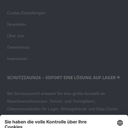
Cookie-Einstellungen
Newsletter
Über uns
Datenschutz
Impressum
SCHUTZZAUN24 – SOFORT EINE LÖSUNG AUF LAGER
Bei Schutzzaun24 erwartet Sie eine große Auswahl an
Maschinenschutzzaun, Schutz- und Trenngittern,
Gittertrennwänden für Lager, Wohngebäude und Data Center
– direkt ab Versandlager. Ergänzt wird das Sortiment durch
hochwertige Gartenzäune und Zaunsysteme für die sichere