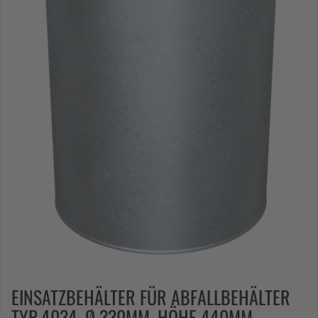
EINSATZBEHÄLTER FÜR ABFALLBEHÄLTER
TYP 4034, Ø 330MM, HÖHE 440MM,