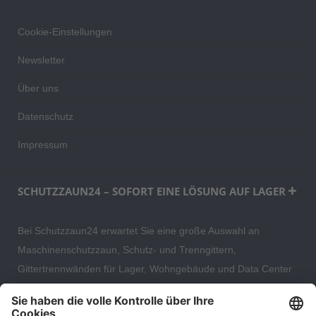
Cookie-Einstellungen
Newsletter
Über uns
Datenschutz
Impressum
SCHUTZZAUN24 – SOFORT EINE LÖSUNG AUF LAGER
Bei Schutzzaun24 erwartet Sie eine große Auswahl an
Maschinenschutzzaun, Schutz- und Trenngittern,
Gittertrennwänden für Lager, Wohngebäude und Data Center
– direkt ab Versandlager. Ergänzt wird das Sortiment durch
hochwertige Gartenzäune und Zaunsysteme für die sichere