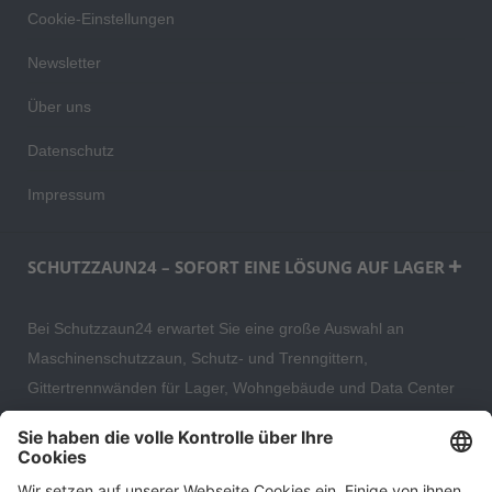
Cookie-Einstellungen
Newsletter
Über uns
Datenschutz
Impressum
SCHUTZZAUN24 – SOFORT EINE LÖSUNG AUF LAGER
Bei Schutzzaun24 erwartet Sie eine große Auswahl an
Maschinenschutzzaun, Schutz- und Trenngittern,
Gittertrennwänden für Lager, Wohngebäude und Data Center
– direkt ab Versandlager. Ergänzt wird das Sortiment durch
hochwertige Gartenzäune und Zaunsysteme für die sichere
und stilvolle Einfriedung von privaten, gewerblichen und