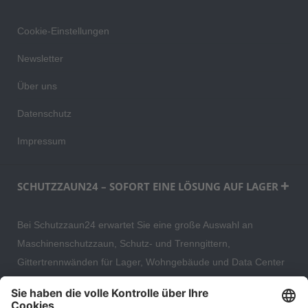
Cookie-Einstellungen
Newsletter
Über uns
Datenschutz
Impressum
SCHUTZZAUN24 – SOFORT EINE LÖSUNG AUF LAGER
Bei Schutzzaun24 erwartet Sie eine große Auswahl an
Maschinenschutzzaun, Schutz- und Trenngittern,
Gittertrennwänden für Lager, Wohngebäude und Data Center
– direkt ab Versandlager. Ergänzt wird das Sortiment durch
hochwertige Gartenzäune und Zaunsysteme für die sichere