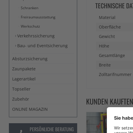
TECHNISCHE DA
Schranken
Freiraumausstattung
Material
Werkschutz
Oberfläche
Verkehrssicherung
Gewicht
Bau- und Eventsicherung
Höhe
Gesamtlänge
Absturzsicherung
Breite
Zaunpakete
Zolltarifnummer
Lagerartikel
Topseller
KUNDEN KAUFTE
Zubehör
ONLINE MAGAZIN
PERSÖNLICHE BERATUNG