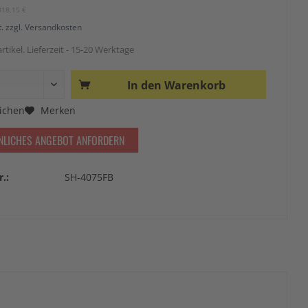
318,15 €
t.
zzgl. Versandkosten
rtikel. Lieferzeit - 15-20 Werktage
In den
Warenkorb
ichen
Merken
NLICHES ANGEBOT ANFORDERN
r.:
SH-4075FB