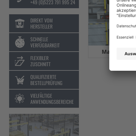
+49 (0)5223 791 995 24
DIREKT VOM
HERSTELLER
SCHNELLE
VERFÜGBARKEIT
Maschinens
FLEXIBLER
ZUSCHNITT
QUALIFIZIERTE
BESTELLPRÜFUNG
VIELFÄLTIGE
ANWENDUNGSBEREICHE