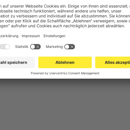
chutz
Gittertrennwand Lager & Logistik
Maschinens