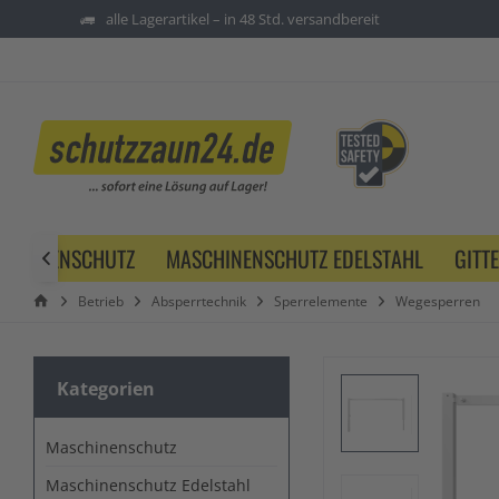
alle Lagerartikel – in 48 Std. versandbereit
SCHINENSCHUTZ
MASCHINENSCHUTZ EDELSTAHL
GITT

Betrieb
Absperrtechnik
Sperrelemente
Wegesperren
Kategorien
Maschinenschutz
Maschinenschutz Edelstahl