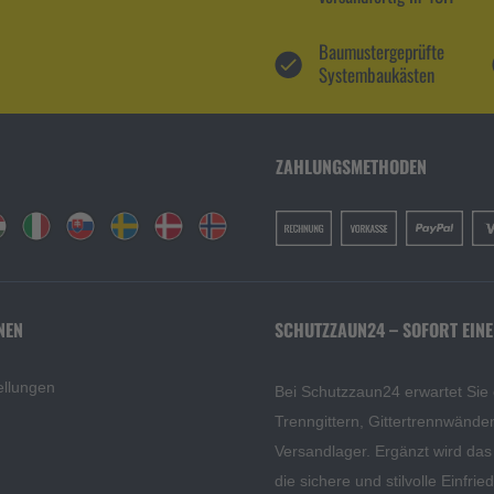
Baumustergeprüfte
Systembaukästen
ZAHLUNGSMETHODEN
NEN
SCHUTZZAUN24 – SOFORT EINE
ellungen
Bei Schutzzaun24 erwartet Sie
Trenngittern, Gittertrennwänd
Versandlager. Ergänzt wird da
die sichere und stilvolle Einfri