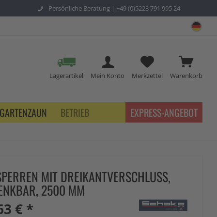
Persönliche Beratung |
+49 (0)5223 791 995 24
sch
Lagerartikel
Mein Konto
Merkzettel
Warenkorb
GARTENZAUN
BETRIEB
EXPRESS-ANGEBOT
PERREN MIT DREIKANTVERSCHLUSS,
NKBAR, 2500 MM
63 € *