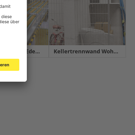
chutz Edelstahl
Kellertrennwand Wohnbau