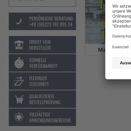
PERSÖNLICHE BERATUNG
+49 (0)5223 791 995 24
DIREKT VOM
HERSTELLER
Maschinens
SCHNELLE
VERFÜGBARKEIT
FLEXIBLER
ZUSCHNITT
QUALIFIZIERTE
BESTELLPRÜFUNG
VIELFÄLTIGE
ANWENDUNGSBEREICHE