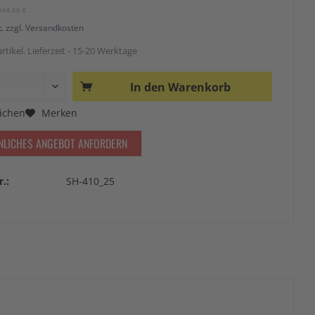
344,66 €
t.
zzgl. Versandkosten
rtikel. Lieferzeit - 15-20 Werktage
In den
Warenkorb
ichen
Merken
NLICHES ANGEBOT ANFORDERN
r.:
SH-410_25