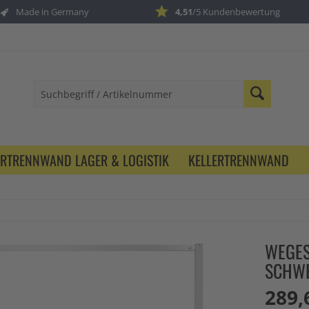
Made in Germany
4,51
/5 Kundenbewertung
ERTRENNWAND LAGER & LOGISTIK
KELLERTRENNWAND
WEGES
SCHWE
289,