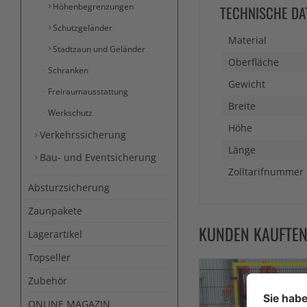
Höhenbegrenzungen
TECHNISCHE DA
Schutzgeländer
Material
Stadtzaun und Geländer
Oberfläche
Schranken
Gewicht
Freiraumausstattung
Breite
Werkschutz
Höhe
Verkehrssicherung
Länge
Bau- und Eventsicherung
Zolltarifnummer
Absturzsicherung
Zaunpakete
KUNDEN KAUFTE
Lagerartikel
Topseller
Zubehör
ONLINE MAGAZIN