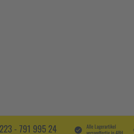
5223 - 791 995 24
Alle Lagerartikel
versandfertig in 48H