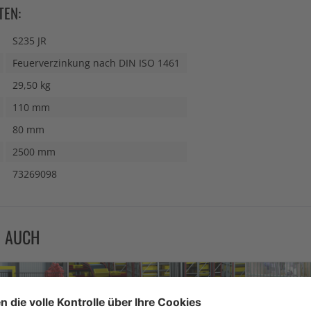
TEN:
S235 JR
Feuerverzinkung nach DIN ISO 1461
29,50 kg
110 mm
80 mm
2500 mm
73269098
N AUCH