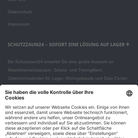
Datenschutz
Impressum
SCHUTZZAUN24 – SOFORT EINE LÖSUNG AUF LAGER
Bei Schutzzaun24 erwartet Sie eine große Auswahl an
Maschinenschutzzaun, Schutz- und Trenngittern,
Gittertrennwänden für Lager, Wohngebäude und Data Center
– direkt ab Versandlager. Ergänzt wird das Sortiment durch
hochwertige Gartenzäune und Zaunsysteme für die sichere
und stilvolle Einfriedung von privaten, gewerblichen und
öffentlichen Grundstücken. Darüber hinaus finden Sie bei uns
Produkte der Betriebsausstattung, wie Absperrtechnik,
Transportgeräte, Verkehrssicherung sowie Bau- und
Eventsicherung.