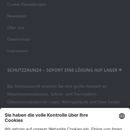
Cookie-Einstellungen
Newsletter
Über uns
Datenschutz
Impressum
SCHUTZZAUN24 – SOFORT EINE LÖSUNG AUF LAGER
Bei Schutzzaun24 erwartet Sie eine große Auswahl an
Maschinenschutzzaun, Schutz- und Trenngittern,
Gittertrennwänden für Lager, Wohngebäude und Data Center
– direkt ab Versandlager. Ergänzt wird das Sortiment durch
hochwertige Gartenzäune und Zaunsysteme für die sichere
und stilvolle Einfriedung von privaten, gewerblichen und