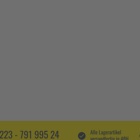
5223 - 791 995 24
Alle Lagerartikel
versandfertig in 48H