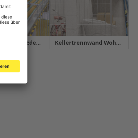
chutz Edelstahl
Kellertrennwand Wohnbau