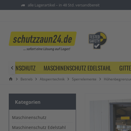
alle Lagerartikel – in 48 Std. versandbereit
SCHINENSCHUTZ
MASCHINENSCHUTZ EDELSTAHL
GITT

Betrieb
Absperrtechnik
Sperrelemente
Höhenbegrenzu
Kategorien
Maschinenschutz
Maschinenschutz Edelstahl