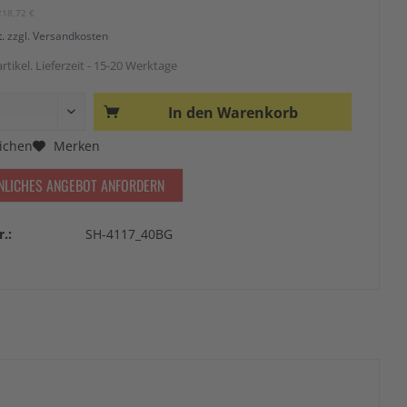
218,72 €
t.
zzgl. Versandkosten
rtikel. Lieferzeit - 15-20 Werktage
In den
Warenkorb
ichen
Merken
NLICHES ANGEBOT ANFORDERN
r.:
SH-4117_40BG