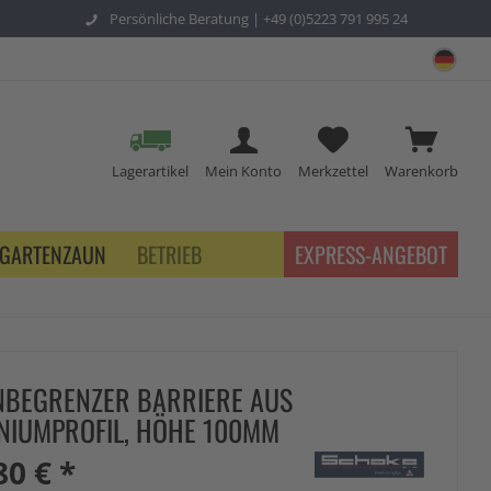
Persönliche Beratung |
+49 (0)5223 791 995 24
sch
Lagerartikel
Mein Konto
Merkzettel
Warenkorb
GARTENZAUN
BETRIEB
EXPRESS-ANGEBOT
BEGRENZER BARRIERE AUS
NIUMPROFIL, HÖHE 100MM
80 € *