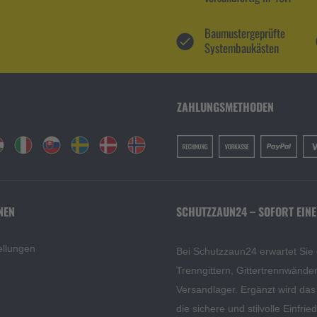
Baumustergeprüfte
Systembaukästen
ZAHLUNGSMETHODEN
NEN
SCHUTZZAUN24 – SOFORT EINE
ellungen
Bei Schutzzaun24 erwartet Sie
Trenngittern, Gittertrennwänd
Versandlager. Ergänzt wird da
die sichere und stilvolle Einfri