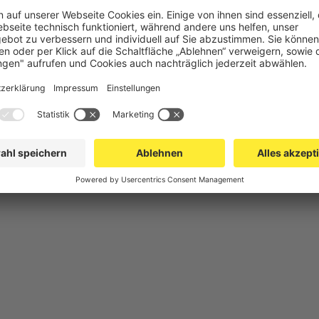
chutz
Gittertrennwand Lager & Logistik
Maschinens