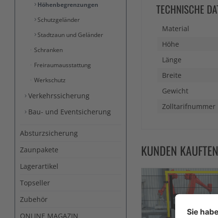
Höhenbegrenzungen
TECHNISCHE DA
Schutzgeländer
Material
Stadtzaun und Geländer
Höhe
Schranken
Länge
Freiraumausstattung
Breite
Werkschutz
Gewicht
Verkehrssicherung
Zolltarifnummer
Bau- und Eventsicherung
Absturzsicherung
KUNDEN KAUFTE
Zaunpakete
Lagerartikel
Topseller
Zubehör
ONLINE MAGAZIN