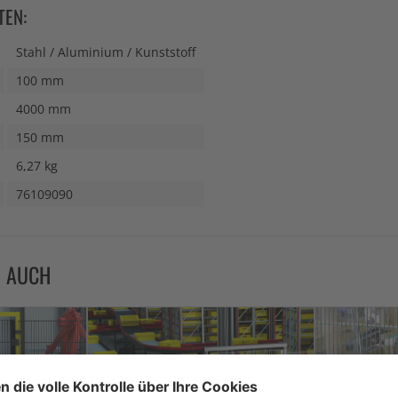
TEN:
Stahl / Aluminium / Kunststoff
100 mm
4000 mm
150 mm
6,27 kg
76109090
N AUCH