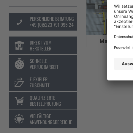
PERSÖNLICHE BERATUNG
+49 (0)5223 791 995 24
Maschinens
DIREKT VOM
HERSTELLER
SCHNELLE
VERFÜGBARKEIT
FLEXIBLER
ZUSCHNITT
QUALIFIZIERTE
BESTELLPRÜFUNG
VIELFÄLTIGE
ANWENDUNGSBEREICHE