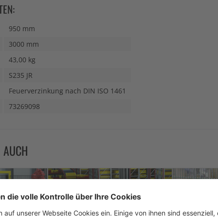
TEN:
950 mm
3000 mm
43,00 kg
S235 JR
Feuerverzinkung nach DIN ISO 1461
73269098
N AUCH