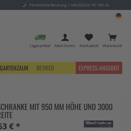
Persönliche Beratung |
+49 (0)5223 791 995 24
sch
Lagerartikel
Mein Konto
Merkzettel
Warenkorb
GARTENZAUN
BETRIEB
EXPRESS-ANGEBOT
CHRANKE MIT 950 MM HÖHE UND 3000
EITE
63 € *