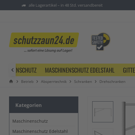
alle Lagerartikel – in 48 Std. versandbereit
SCHINENSCHUTZ
MASCHINENSCHUTZ EDELSTAHL
GITT

Betrieb
Absperrtechnik
Schranken
Drehschranken
Kategorien
Maschinenschutz
Maschinenschutz Edelstahl