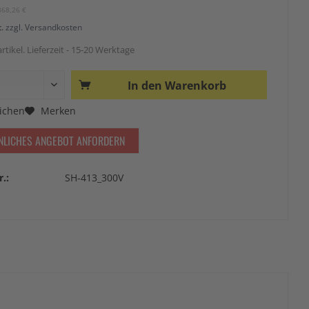
868,26 €
t.
zzgl. Versandkosten
rtikel. Lieferzeit - 15-20 Werktage
In den
Warenkorb
ichen
Merken
NLICHES ANGEBOT ANFORDERN
r.:
SH-413_300V