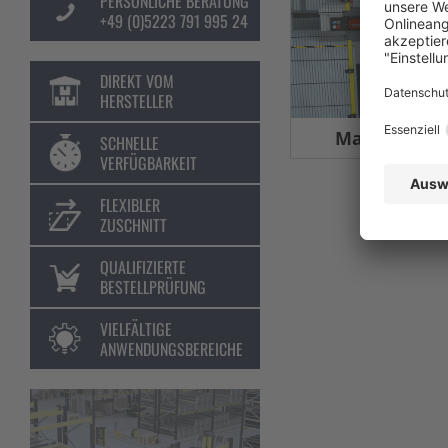
PERSÖNLICHE BERATUNG
+49 (0)5223 791 995 24
DIREKT VOM
HERSTELLER
Maschinens
SCHNELLE
VERFÜGBARKEIT
FLEXIBLER
ZUSCHNITT
QUALIFIZIERTE
BESTELLPRÜFUNG
VIELFÄLTIGE
ANWENDUNGSBEREICHE