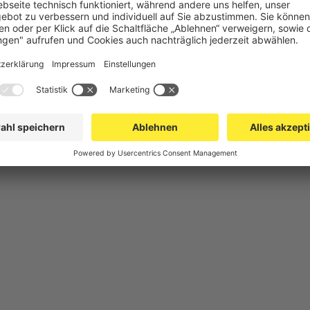
chutz
Gittertrennwand Lager & Logistik
Maschinens