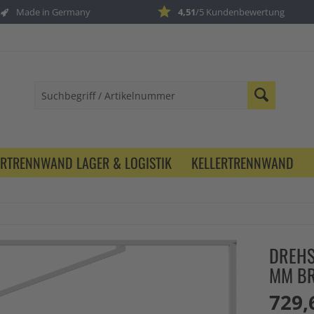
Made in Germany
4,51
/5 Kundenbewertung
ERTRENNWAND LAGER & LOGISTIK
KELLERTRENNWAND
DREHS
MM BR
729,