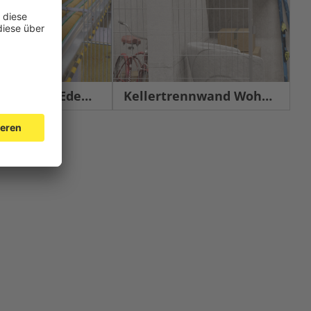
chutz Edelstahl
Kellertrennwand Wohnbau