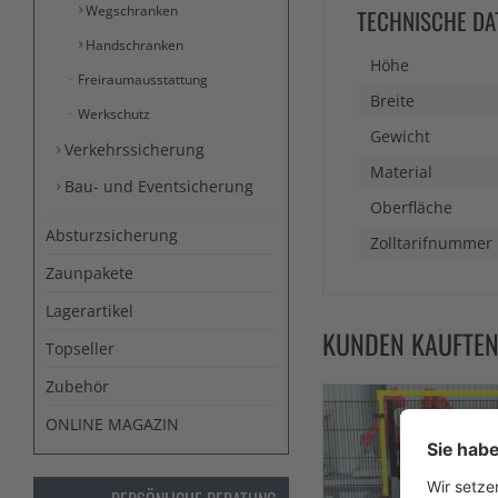
Wegschranken
TECHNISCHE DA
Handschranken
Höhe
Freiraumausstattung
Breite
Werkschutz
Gewicht
Verkehrssicherung
Material
Bau- und Eventsicherung
Oberfläche
Absturzsicherung
Zolltarifnummer
Zaunpakete
Lagerartikel
KUNDEN KAUFTE
Topseller
Zubehör
ONLINE MAGAZIN