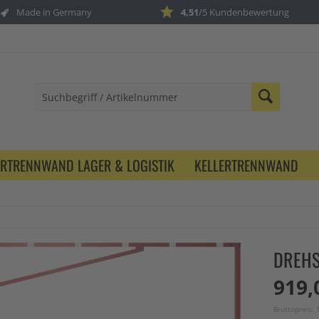
Made in Germany
4,51
/5 Kundenbewertung
ERTRENNWAND LAGER & LOGISTIK
KELLERTRENNWAND
DREHS
919,
Bruttopreis: 