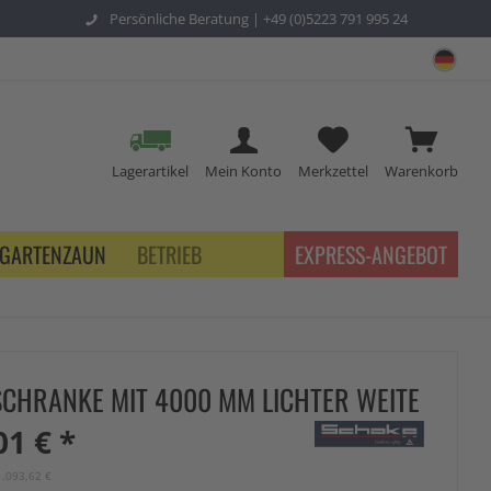
Persönliche Beratung |
+49 (0)5223 791 995 24
sch
Lagerartikel
Mein Konto
Merkzettel
Warenkorb
GARTENZAUN
BETRIEB
EXPRESS-ANGEBOT
CHRANKE MIT 4000 MM LICHTER WEITE
01 € *
1.093,62 €