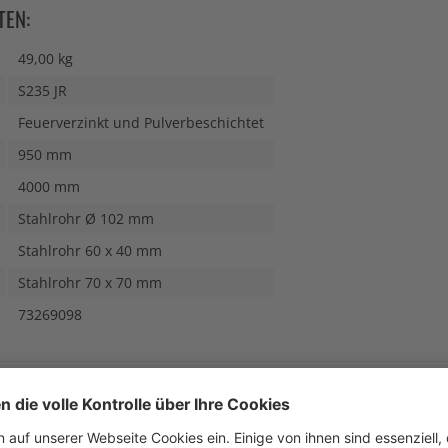
TEN:
49,00 kg
S235 JR
Feuerverzinkt und Pulverbeschichtet
950 mm
4000 mm
Stahlrohr Ø 102 mm
Stahlrohr 60 x 40 mm
Stahlrohr 70 x 70 mm
73269098
N AUCH