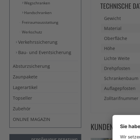
Wegschranken
TECHNISCHE DA
Handschranken
Gewicht
Freiraumausstattung
Material
Werkschutz
Oberfläche
Verkehrssicherung
Höhe
Bau- und Eventsicherung
Lichte Weite
Absturzsicherung
Drehpfosten
Zaunpakete
Schrankenbaum
Lagerartikel
Auflagepfosten
Topseller
Zolltarifnummer
Zubehör
ONLINE MAGAZIN
KUNDEN KAUFTE