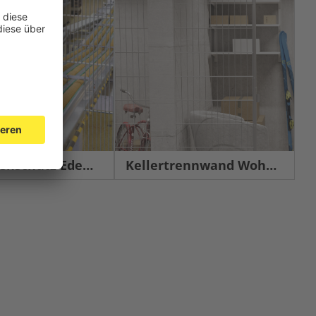
chutz Edelstahl
Kellertrennwand Wohnbau