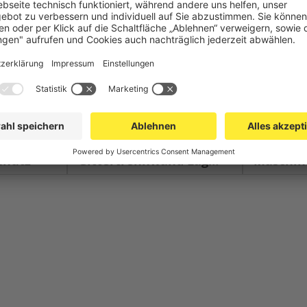
chutz
Gittertrennwand Lager & Logistik
Maschinens