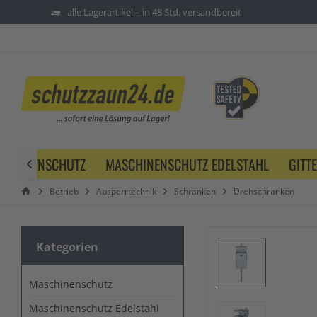
alle Lagerartikel – in 48 Std. versandbereit
SCHINENSCHUTZ
MASCHINENSCHUTZ EDELSTAHL
GITT

Betrieb
Absperrtechnik
Schranken
Drehschranken
Kategorien
Maschinenschutz
Maschinenschutz Edelstahl