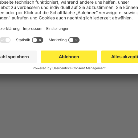
chutz
Gittertrennwand Lager & Logistik
Maschinens