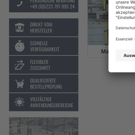
PERSÖNLICHE BERATUNG
+49 (0)5223 791 995 24
DIREKT VOM
HERSTELLER
SCHNELLE
VERFÜGBARKEIT
Maschinens
FLEXIBLER
ZUSCHNITT
QUALIFIZIERTE
BESTELLPRÜFUNG
VIELFÄLTIGE
ANWENDUNGSBEREICHE