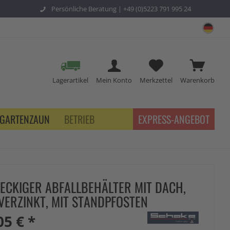
Persönliche Beratung |
+49 (0)5223 791 995 24
sch
Lagerartikel
Mein Konto
Merkzettel
Warenkorb
GARTENZAUN
BETRIEB
EXPRESS-ANGEBOT
ECKIGER ABFALLBEHÄLTER MIT DACH,
VERZINKT, MIT STANDPFOSTEN
05 € *