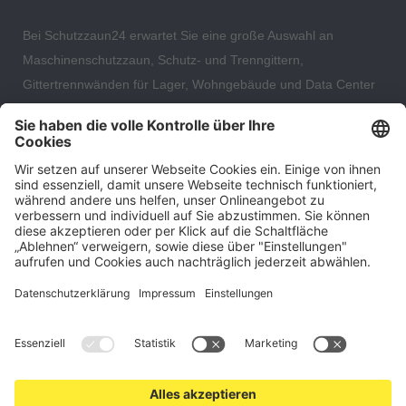
Bei Schutzzaun24 erwartet Sie eine große Auswahl an
Maschinenschutzzaun, Schutz- und Trenngittern,
Gittertrennwänden für Lager, Wohngebäude und Data Center
– direkt ab Versandlager. Ergänzt wird das Sortiment durch
hochwertige Gartenzäune und Zaunsysteme für die sichere
und stilvolle Einfriedung von privaten, gewerblichen und
öffentlichen Grundstücken. Darüber hinaus finden Sie bei uns
Produkte der Betriebsausstattung, wie Absperrtechnik,
Transportgeräte, Verkehrssicherung sowie Bau- und
Eventsicherung.
Cookie-Einstellungen
Über uns
Kontakt
Versand und Zahlungsbedingungen
Widerrufsrecht
Datenschutz
AGB für Verbraucher
Impressum
*Alle Preise in Euro verstehen sich zzgl.
Versandkosten
. Angebote
freibleibend. Solange der Vorrat reicht.
© 2026 schutzzaun24.de