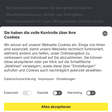
Bei Schutzzaun24 erwartet Sie eine große Auswahl an
Maschinenschutzzaun, Schutz- und Trenngittern,
Gittertrennwänden für Lager, Wohngebäude und Data Center
– direkt ab Versandlager. Ergänzt wird das Sortiment durch
hochwertige Gartenzäune und Zaunsysteme für die sichere
und stilvolle Einfriedung von privaten, gewerblichen und
öffentlichen Grundstücken. Darüber hinaus finden Sie bei uns
Produkte der Betriebsausstattung, wie Absperrtechnik,
Transportgeräte, Verkehrssicherung sowie Bau- und
Eventsicherung.
Cookie-Einstellungen
Über uns
Kontakt
Versand und Zahlungsbedingungen
Widerrufsrecht
Datenschutz
AGB für Verbraucher
Impressum
*Alle Preise in Euro verstehen sich zzgl.
Versandkosten
. Angebote
freibleibend. Solange der Vorrat reicht.
© 2026 schutzzaun24.de