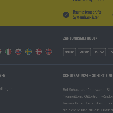
Baumustergeprüfte
Systembaukästen
ZAHLUNGSMETHODEN
NEN
SCHUTZZAUN24 – SOFORT EINE
ellungen
Bei Schutzzaun24 erwartet Sie
Trenngittern, Gittertrennwänd
Versandlager. Ergänzt wird da
die sichere und stilvolle Einfri