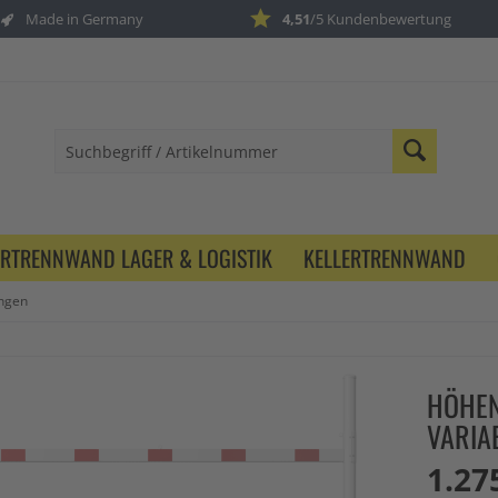
Made in Germany
4,51
/5 Kundenbewertung
ERTRENNWAND LAGER & LOGISTIK
KELLERTRENNWAND
ngen
HÖHEN
VARIA
1.27