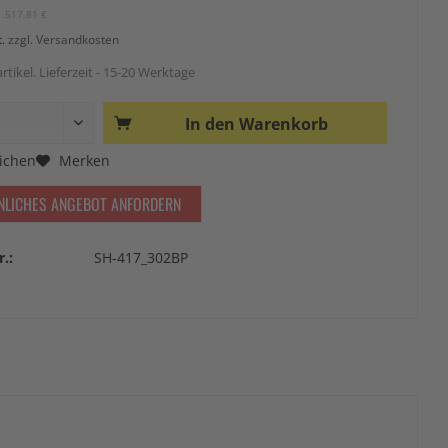
1.517,81 €
t.
zzgl. Versandkosten
rtikel. Lieferzeit - 15-20 Werktage
In den
Warenkorb
ichen
Merken
NLICHES ANGEBOT ANFORDERN
r.:
SH-417_302BP