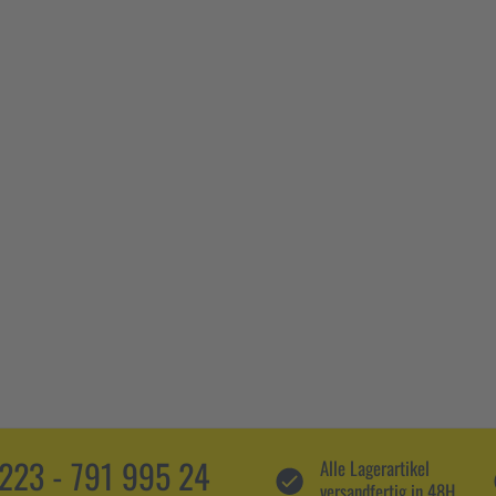
5223 - 791 995 24
Alle Lagerartikel
versandfertig in 48H