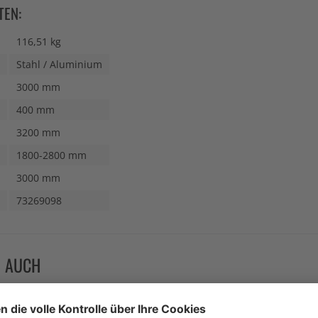
TEN:
116,51 kg
Stahl / Aluminium
3000 mm
400 mm
3200 mm
1800-2800 mm
3000 mm
73269098
N AUCH