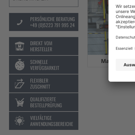
PERSÖNLICHE BERATUNG
+49 (0)5223 791 995 24
DIREKT VOM
HERSTELLER
Maschinens
SCHNELLE
VERFÜGBARKEIT
FLEXIBLER
ZUSCHNITT
QUALIFIZIERTE
BESTELLPRÜFUNG
VIELFÄLTIGE
ANWENDUNGSBEREICHE