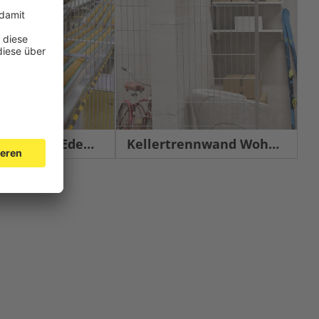
chutz Edelstahl
Kellertrennwand Wohnbau