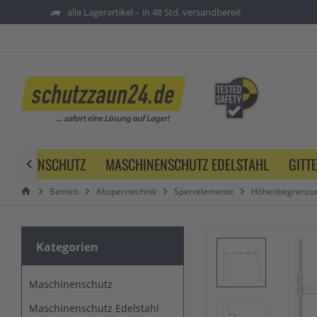
alle Lagerartikel – in 48 Std. versandbereit
SCHINENSCHUTZ
MASCHINENSCHUTZ EDELSTAHL
GITT

Betrieb
Absperrtechnik
Sperrelemente
Höhenbegrenzu
Kategorien
Maschinenschutz
Maschinenschutz Edelstahl