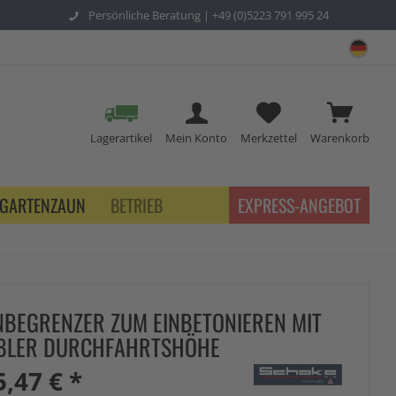
Persönliche Beratung |
+49 (0)5223 791 995 24
sch
Lagerartikel
Mein Konto
Merkzettel
Warenkorb
GARTENZAUN
BETRIEB
EXPRESS-ANGEBOT
BEGRENZER ZUM EINBETONIEREN MIT
BLER DURCHFAHRTSHÖHE
5,47 € *