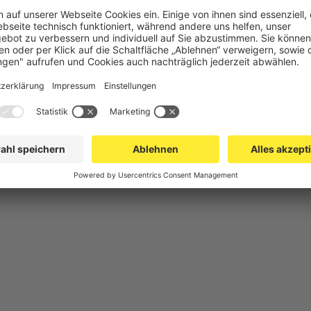
chutz
Gittertrennwand Lager & Logistik
Maschinens