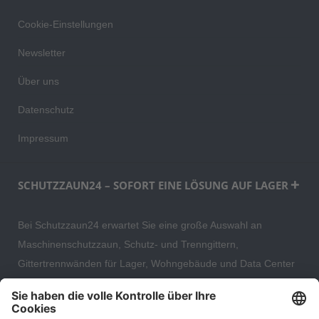
Cookie-Einstellungen
Newsletter
Über uns
Datenschutz
Impressum
SCHUTZZAUN24 – SOFORT EINE LÖSUNG AUF LAGER
Bei Schutzzaun24 erwartet Sie eine große Auswahl an
Maschinenschutzzaun, Schutz- und Trenngittern,
Gittertrennwänden für Lager, Wohngebäude und Data Center
– direkt ab Versandlager. Ergänzt wird das Sortiment durch
hochwertige Gartenzäune und Zaunsysteme für die sichere