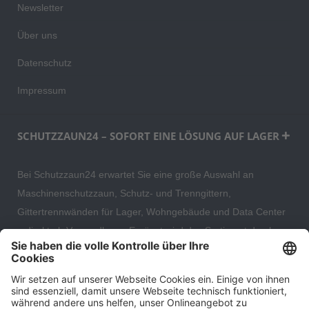
Newsletter
Über uns
Datenschutz
Impressum
SCHUTZZAUN24 – SOFORT EINE LÖSUNG AUF LAGER
Bei Schutzzaun24 erwartet Sie eine große Auswahl an
Maschinenschutzzaun, Schutz- und Trenngittern,
Gittertrennwänden für Lager, Wohngebäude und Data Center
– direkt ab Versandlager. Ergänzt wird das Sortiment durch
hochwertige Gartenzäune und Zaunsysteme für die sichere
und stilvolle Einfriedung von privaten, gewerblichen und
öffentlichen Grundstücken. Darüber hinaus finden Sie bei uns
Produkte der Betriebsausstattung, wie Absperrtechnik,