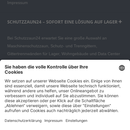
Impressum
SCHUTZZAUN24 – SOFORT EINE LÖSUNG AUF LAGER
Bei Schutzzaun24 erwartet Sie eine große Auswahl an
Maschinenschutzzaun, Schutz- und Trenngittern,
Gittertrennwänden für Lager, Wohngebäude und Data Center
– direkt ab Versandlager. Ergänzt wird das Sortiment durch
hochwertige Gartenzäune und Zaunsysteme für die sichere
und stilvolle Einfriedung von privaten, gewerblichen und
öffentlichen Grundstücken. Darüber hinaus finden Sie bei uns
Produkte der Betriebsausstattung, wie Absperrtechnik,
Transportgeräte, Verkehrssicherung sowie Bau- und
Eventsicherung.
Cookie-Einstellungen
Über uns
Kontakt
Versand und Zahlungsbedingungen
Widerrufsrecht
Datenschutz