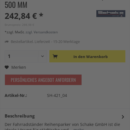
500 MM
242,84 € *
Bruttopreis: 288,98 €
*zzgl. MwSt.
zzgl. Versandkosten
Bestellartikel. Lieferzeit - 15-20 Werktage
In den
Warenkorb
Merken
PERSÖNLICHES ANGEBOT ANFORDERN
Artikel-Nr.:
SH-421_04
Beschreibung
Der Fahrradständer Reihenparker von Schake GmbH ist die
ideale Lösung für städtische und...
mehr