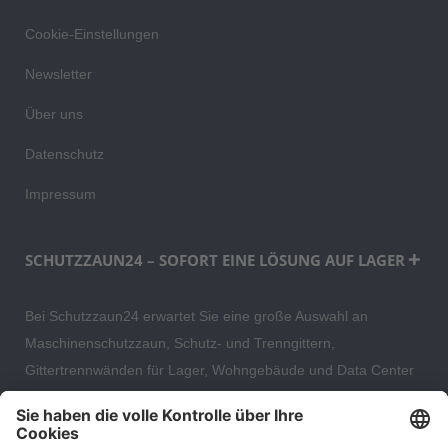
Cookie-Einstellungen
Newsletter
Über uns
Datenschutz
Impressum
SCHUTZZAUN24 – SOFORT EINE LÖSUNG AUF LAGER
Bei Schutzzaun24 erwartet Sie eine große Auswahl an
Maschinenschutzzaun, Schutz- und Trenngittern,
Gittertrennwänden für Lager, Wohngebäude und Data Center
– direkt ab Versandlager. Ergänzt wird das Sortiment durch
hochwertige Gartenzäune und Zaunsysteme für die sichere