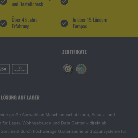
und Bestellcheck
Über 45 Jahre
In über 15 Ländern
Erfahrung
Europas
ZERTIFIKATE
 LÖSUNG AUF LAGER
 eine große Auswahl an Maschinenschutzzaun, Schutz- und
en für Lager, Wohngebäude und Data Center – direkt ab
s Sortiment durch hochwertige Gartenzäune und Zaunsysteme für