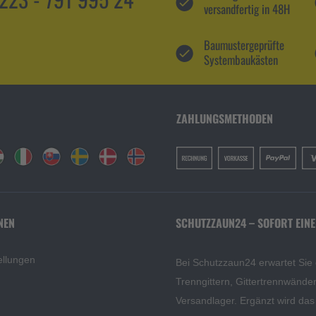
versandfertig in 48H
Baumustergeprüfte
Systembaukästen
ZAHLUNGSMETHODEN
NEN
SCHUTZZAUN24 – SOFORT EINE
ellungen
Bei Schutzzaun24 erwartet Sie
Trenngittern, Gittertrennwänd
Versandlager. Ergänzt wird da