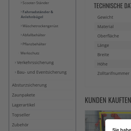
Scooter-Ständer
TECHNISCHE DA
Fahrradständer &
Anlehnbügel
Gewicht
Wäschetrockengerüst
Material
Abfallbehälter
Oberfläche
Pflanzbehälter
Länge
Werkschutz
Breite
Verkehrssicherung
Höhe
Bau- und Eventsicherung
Zolltarifnummer
Absturzsicherung
Zaunpakete
KUNDEN KAUFTE
Lagerartikel
Topseller
Zubehör