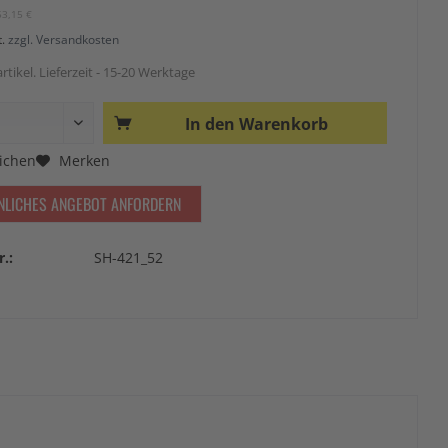
53,15 €
t.
zzgl. Versandkosten
rtikel. Lieferzeit - 15-20 Werktage
In den
Warenkorb
ichen
Merken
NLICHES ANGEBOT ANFORDERN
r.:
SH-421_52