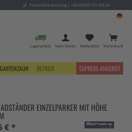
Persönliche Beratung |
+49 (0)5223 791 995 24
sch
Lagerartikel
Mein Konto
Merkzettel
Warenkorb
GARTENZAUN
BETRIEB
EXPRESS-ANGEBOT
ADSTÄNDER EINZELPARKER MIT HÖHE
MM
6 € *