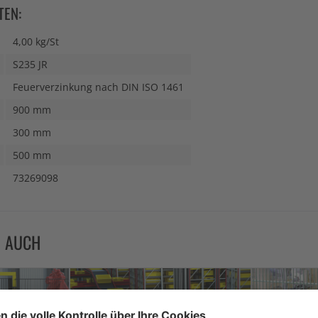
TEN:
4,00 kg/St
S235 JR
Feuerverzinkung nach DIN ISO 1461
900 mm
300 mm
500 mm
73269098
N AUCH