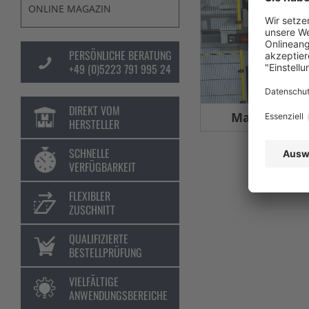
ONLINE MAGAZIN
PERSÖNLICHE BERATUNG
+49 (0)5223 791 995 24
DIREKT VOM
Maschinens
HERSTELLER
SCHNELLE
VERFÜGBARKEIT
FLEXIBLER
ZUSCHNITT
QUALIFIZIERTE
BESTELLPRÜFUNG
VIELFÄLTIGE
ANWENDUNGSBEREICHE