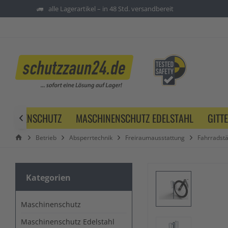
alle Lagerartikel – in 48 Std. versandbereit
SCHINENSCHUTZ
MASCHINENSCHUTZ EDELSTAHL
GITT

Betrieb
Absperrtechnik
Freiraumausstattung
Fahrradst
Kategorien
Maschinenschutz
Maschinenschutz Edelstahl