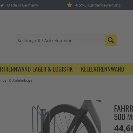
Made in Germany
4,51
/5 Kundenbewertung
ERTRENNWAND LAGER & LOGISTIK
KELLERTRENNWAND
änder & Anlehnbügel
FAHRR
500 
44,6