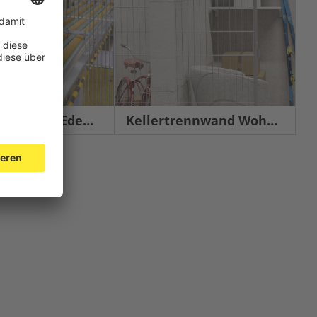
chutz Edelstahl
Kellertrennwand Wohnbau