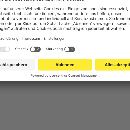
chutz
Gittertrennwand Lager & Logistik
Maschinens