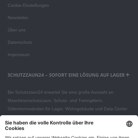
Cookie-Einstellungen
Newsletter
Über uns
Datenschutz
Impressum
SCHUTZZAUN24 – SOFORT EINE LÖSUNG AUF LAGER
Bei Schutzzaun24 erwartet Sie eine große Auswahl an
Maschinenschutzzaun, Schutz- und Trenngittern,
Gittertrennwänden für Lager, Wohngebäude und Data Center
– direkt ab Versandlager. Ergänzt wird das Sortiment durch
hochwertige Gartenzäune und Zaunsysteme für die sichere
und stilvolle Einfriedung von privaten, gewerblichen und