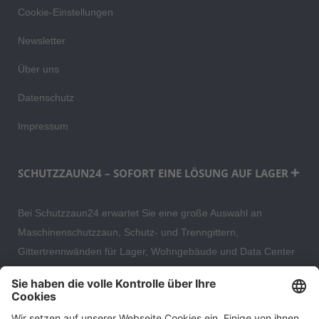
Cookie-Einstellungen
Newsletter
Über uns
Datenschutz
Impressum
SCHUTZZAUN24 – SOFORT EINE LÖSUNG AUF LAGER
Bei Schutzzaun24 erwartet Sie eine große Auswahl an
Maschinenschutzzaun, Schutz- und Trenngittern,
Gittertrennwänden für Lager, Wohngebäude und Data Center
– direkt ab Versandlager. Ergänzt wird das Sortiment durch
hochwertige Gartenzäune und Zaunsysteme für die sichere
und stilvolle Einfriedung von privaten, gewerblichen und