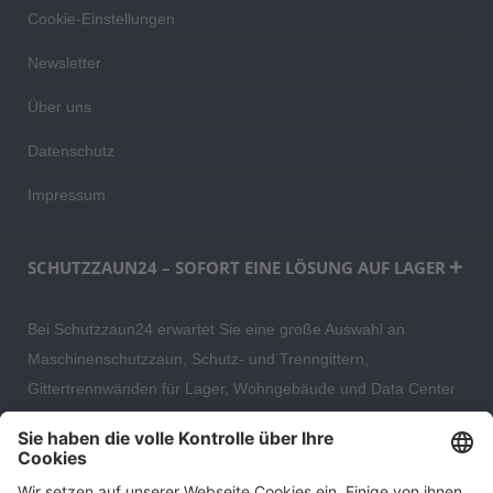
Cookie-Einstellungen
Newsletter
Über uns
Datenschutz
Impressum
SCHUTZZAUN24 – SOFORT EINE LÖSUNG AUF LAGER
Bei Schutzzaun24 erwartet Sie eine große Auswahl an
Maschinenschutzzaun, Schutz- und Trenngittern,
Gittertrennwänden für Lager, Wohngebäude und Data Center
– direkt ab Versandlager. Ergänzt wird das Sortiment durch
hochwertige Gartenzäune und Zaunsysteme für die sichere
und stilvolle Einfriedung von privaten, gewerblichen und