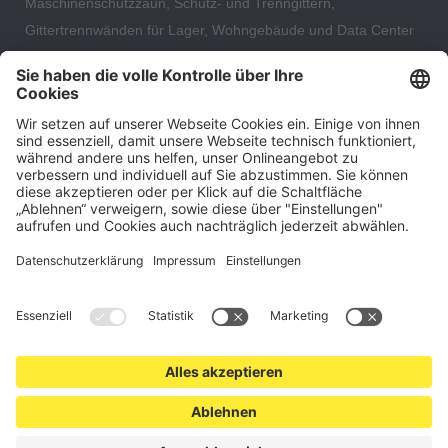
Maschinenschutzzaun, Schutz- und Trenngittern,
Gittertrennwänden für Lager, Wohngebäude und Data Center
– direkt ab Versandlager. Ergänzt wird das Sortiment durch
hochwertige Gartenzäune und Zaunsysteme für die sichere
und stilvolle Einfriedung von privaten, gewerblichen und
öffentlichen Grundstücken. Darüber hinaus finden Sie bei uns
Produkte der Betriebsausstattung, wie Absperrtechnik,
Transportgeräte, Verkehrssicherung sowie Bau- und
Eventsicherung.
Cookie-Einstellungen
Über uns
Kontakt
Versand und Zahlungsbedingungen
Widerrufsrecht
Datenschutz
AGB für Verbraucher
Impressum
*Alle Preise in Euro verstehen sich zzgl.
Versandkosten
. Angebote
freibleibend. Solange der Vorrat reicht.
© 2026 schutzzaun24.de