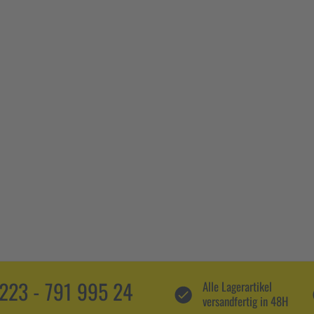
5223 - 791 995 24
Alle Lagerartikel
versandfertig in 48H