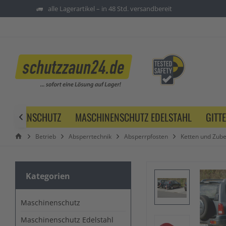
alle Lagerartikel – in 48 Std. versandbereit
SCHINENSCHUTZ
MASCHINENSCHUTZ EDELSTAHL
GITT

Betrieb
Absperrtechnik
Absperrpfosten
Ketten und Zub
Kategorien
Maschinenschutz
Maschinenschutz Edelstahl