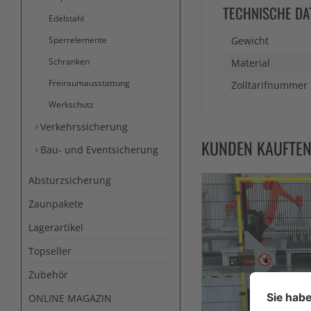
TECHNISCHE DA
Edelstahl
Sperrelemente
Gewicht
Schranken
Material
Freiraumausstattung
Zolltarifnummer
Werkschutz
Verkehrssicherung
KUNDEN KAUFTE
Bau- und Eventsicherung
Absturzsicherung
Zaunpakete
Lagerartikel
Topseller
Zubehör
ONLINE MAGAZIN