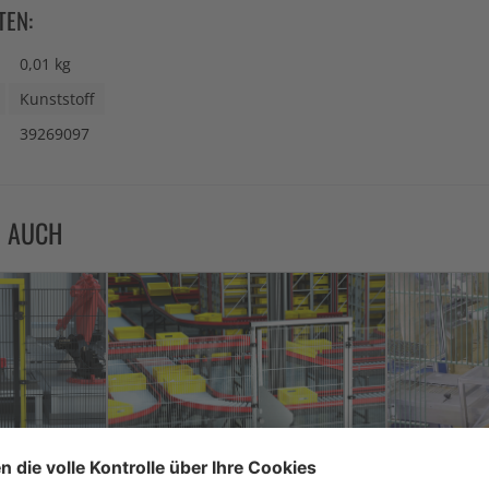
TEN:
0,01 kg
Kunststoff
39269097
N AUCH