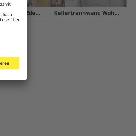
chutz Edelstahl
Kellertrennwand Wohnbau