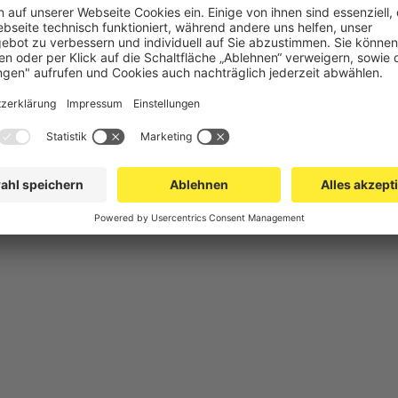
chutz
Gittertrennwand Lager & Logistik
Maschinens