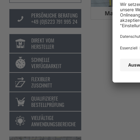
Maschinens
PERSÖNLICHE BERATUNG
+49 (0)5223 791 995 24
DIREKT VOM
HERSTELLER
SCHNELLE
VERFÜGBARKEIT
FLEXIBLER
ZUSCHNITT
QUALIFIZIERTE
BESTELLPRÜFUNG
VIELFÄLTIGE
ANWENDUNGSBEREICHE