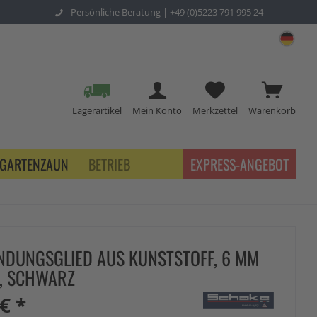
Persönliche Beratung |
+49 (0)5223 791 995 24
sch
Lagerartikel
Mein Konto
Merkzettel
Warenkorb
GARTENZAUN
BETRIEB
EXPRESS-ANGEBOT
NDUNGSGLIED AUS KUNSTSTOFF, 6 MM
, SCHWARZ
€ *