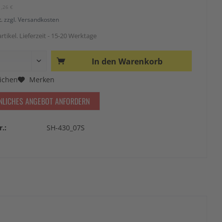
1,26 €
t.
zzgl. Versandkosten
rtikel. Lieferzeit - 15-20 Werktage
In den
Warenkorb
ichen
Merken
NLICHES ANGEBOT ANFORDERN
r.:
SH-430_07S