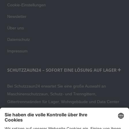
Cookie-Einstellungen
Newsletter
Über uns
Datenschutz
Impressum
SCHUTZZAUN24 – SOFORT EINE LÖSUNG AUF LAGER
Bei Schutzzaun24 erwartet Sie eine große Auswahl an
Maschinenschutzzaun, Schutz- und Trenngittern,
Gittertrennwänden für Lager, Wohngebäude und Data Center
– direkt ab Versandlager. Ergänzt wird das Sortiment durch
hochwertige Gartenzäune und Zaunsysteme für die sichere
und stilvolle Einfriedung von privaten, gewerblichen und