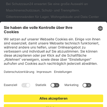
Bei Schutzzaun24 erwartet Sie eine große Auswahl an
Maschinenschutzzaun, Schutz- und Trenngittern,
Gittertrennwänden für Lager, Wohngebäude und Data Center
– direkt ab Versandlager. Ergänzt wird das Sortiment durch
hochwertige Gartenzäune und Zaunsysteme für die sichere
und stilvolle Einfriedung von privaten, gewerblichen und
öffentlichen Grundstücken. Darüber hinaus finden Sie bei uns
Produkte der Betriebsausstattung, wie Absperrtechnik,
Transportgeräte, Verkehrssicherung sowie Bau- und
Eventsicherung.
Cookie-Einstellungen
Über uns
Kontakt
Versand und Zahlungsbedingungen
Widerrufsrecht
Datenschutz
AGB für Verbraucher
Impressum
*Alle Preise in Euro verstehen sich zzgl.
Versandkosten
. Angebote
freibleibend. Solange der Vorrat reicht.
© 2026 schutzzaun24.de