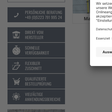
PERSÖNLICHE BERATUNG
+49 (0)5223 791 995 24
Maschinens
DIREKT VOM
HERSTELLER
SCHNELLE
VERFÜGBARKEIT
FLEXIBLER
ZUSCHNITT
QUALIFIZIERTE
BESTELLPRÜFUNG
VIELFÄLTIGE
ANWENDUNGSBEREICHE