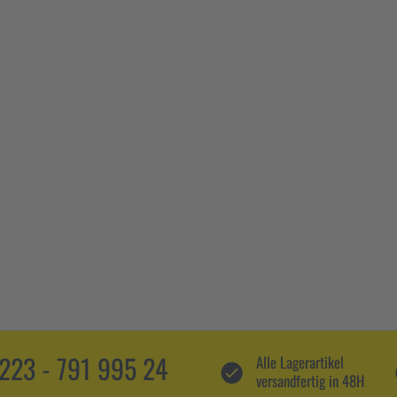
5223 - 791 995 24
Alle Lagerartikel
versandfertig in 48H