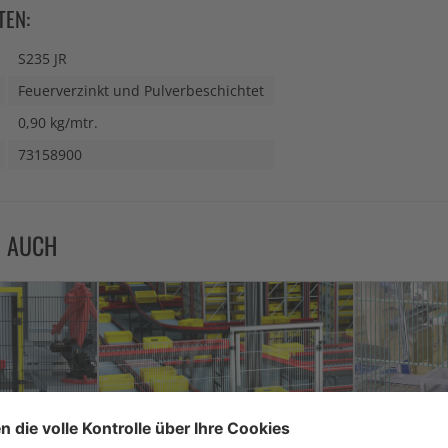
TEN:
S235 JR
Feuerverzinkt und Pulverbeschichtet
0,90 kg/mtr.
73158900
N AUCH