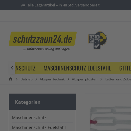
alle Lagerartikel – in 48 Std. versandbereit
SCHINENSCHUTZ
MASCHINENSCHUTZ EDELSTAHL
GITT

Betrieb
Absperrtechnik
Absperrpfosten
Ketten und Zub
Kategorien
Maschinenschutz
Maschinenschutz Edelstahl