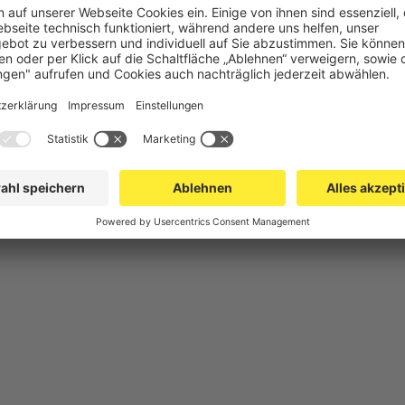
chutz
Gittertrennwand Lager & Logistik
Maschinens