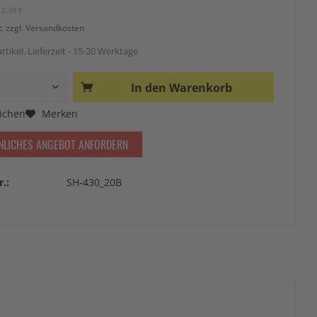
12,39 €
t.
zzgl. Versandkosten
rtikel. Lieferzeit - 15-20 Werktage
In den
Warenkorb
ichen
Merken
NLICHES ANGEBOT ANFORDERN
r.:
SH-430_20B