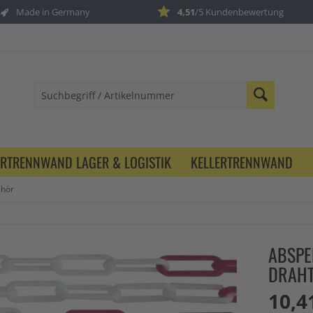
Made in Germany
4,51
/5 Kundenbewertung
ERTRENNWAND LAGER & LOGISTIK
KELLERTRENNWAND
ehör
ABSPE
DRAHT
10,4