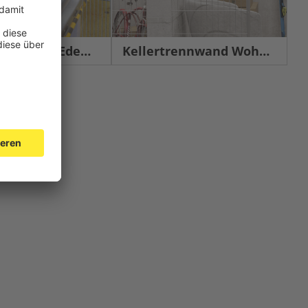
chutz Edelstahl
Kellertrennwand Wohnbau