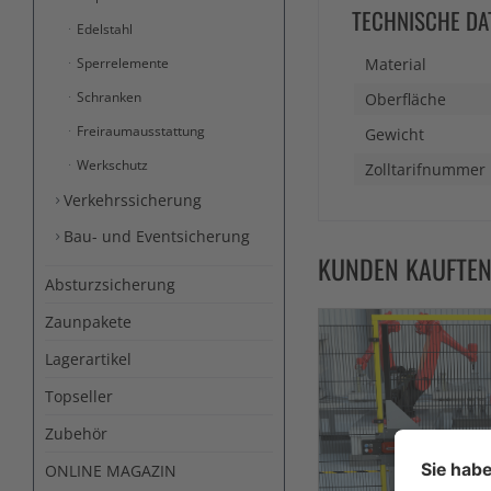
TECHNISCHE DA
Edelstahl
Sperrelemente
Material
Schranken
Oberfläche
Freiraumausstattung
Gewicht
Werkschutz
Zolltarifnummer
Verkehrssicherung
Bau- und Eventsicherung
KUNDEN KAUFTE
Absturzsicherung
Zaunpakete
Lagerartikel
Topseller
Zubehör
ONLINE MAGAZIN