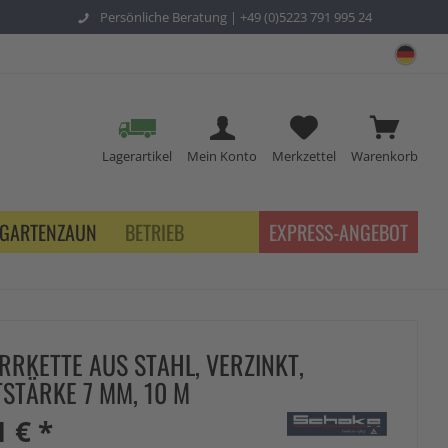
Persönliche Beratung |
+49 (0)5223 791 995 24
sch
Lagerartikel
Mein Konto
Merkzettel
Warenkorb
GARTENZAUN
BETRIEB
EXPRESS-ANGEBOT
RRKETTE AUS STAHL, VERZINKT,
STÄRKE 7 MM, 10 M
1 € *