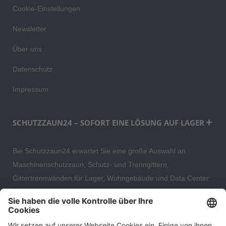
Cookie-Einstellungen
Newsletter
Über uns
Datenschutz
Impressum
SCHUTZZAUN24 – SOFORT EINE LÖSUNG AUF LAGER
Bei Schutzzaun24 erwartet Sie eine große Auswahl an
Maschinenschutzzaun, Schutz- und Trenngittern,
Gittertrennwänden für Lager, Wohngebäude und Data Center
– direkt ab Versandlager. Ergänzt wird das Sortiment durch
hochwertige Gartenzäune und Zaunsysteme für die sichere
und stilvolle Einfriedung von privaten, gewerblichen und