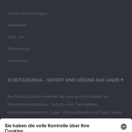
Cookie-Einstellungen
Newsletter
Über uns
Datenschutz
Impressum
SCHUTZZAUN24 – SOFORT EINE LÖSUNG AUF LAGER
Bei Schutzzaun24 erwartet Sie eine große Auswahl an
Maschinenschutzzaun, Schutz- und Trenngittern,
Gittertrennwänden für Lager, Wohngebäude und Data Center
– direkt ab Versandlager. Ergänzt wird das Sortiment durch
hochwertige Gartenzäune und Zaunsysteme für die sichere