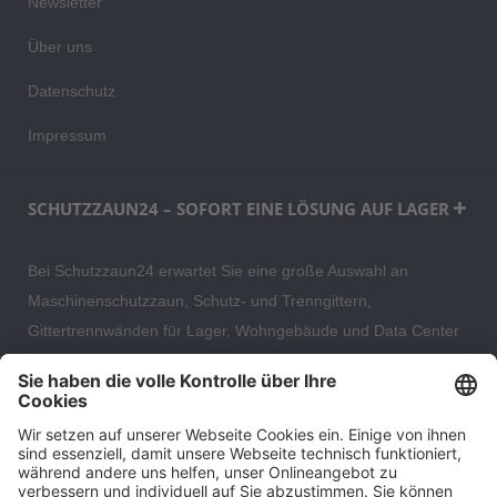
Newsletter
Über uns
Datenschutz
Impressum
SCHUTZZAUN24 – SOFORT EINE LÖSUNG AUF LAGER
Bei Schutzzaun24 erwartet Sie eine große Auswahl an
Maschinenschutzzaun, Schutz- und Trenngittern,
Gittertrennwänden für Lager, Wohngebäude und Data Center
– direkt ab Versandlager. Ergänzt wird das Sortiment durch
hochwertige Gartenzäune und Zaunsysteme für die sichere
und stilvolle Einfriedung von privaten, gewerblichen und
öffentlichen Grundstücken. Darüber hinaus finden Sie bei uns
Produkte der Betriebsausstattung, wie Absperrtechnik,