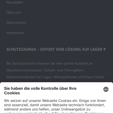
Newsletter
Über uns
Datenschutz
Impressum
SCHUTZZAUN24 – SOFORT EINE LÖSUNG AUF LAGER
Bei Schutzzaun24 erwartet Sie eine große Auswahl an
Maschinenschutzzaun, Schutz- und Trenngittern,
Gittertrennwänden für Lager, Wohngebäude und Data Center
– direkt ab Versandlager. Ergänzt wird das Sortiment durch
hochwertige Gartenzäune und Zaunsysteme für die sichere
und stilvolle Einfriedung von privaten, gewerblichen und
öffentlichen Grundstücken. Darüber hinaus finden Sie bei uns
Produkte der Betriebsausstattung, wie Absperrtechnik,